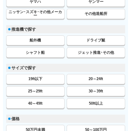
ヤマハ
ヤンマー
ニッサン･スズキ･その他メーカ
その他造船所
ー
推進機で探す
船外機
ドライブ艇
シャフト船
ジェット推進･その他
サイズで探す
19ft以下
20～24ft
25～29ft
30～39ft
40～49ft
50ft以上
価格
50万円未満
50～100万円