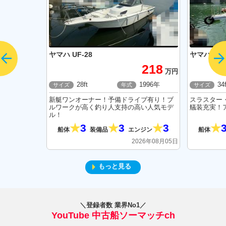
ヤマハ UF-28
ヤマハ FR-
218
万円
28ft
1996年
34f
サイズ
年式
サイズ
新艇ワンオーナー！予備ドライブ有り！ブ
スラスター
ルワークが高く釣り人支持の高い人気モデ
艤装充実！ア
ル！
3
3
3
船体
装備品
エンジン
船体
2026年08月05日
もっと見る
＼登録者数 業界No1／
YouTube 中古船ソーマッチch