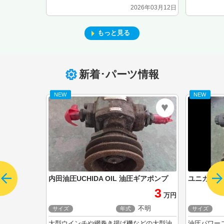
2026年03月12日
もっと見る
新着･パーツ情報
NEW
NEW
内田油圧UCHIDA OIL 油圧ギアポンプ
3
万円
不明
サイズ
年式
サイズ
大型ウインチや網巻き揚げ機などの大型油
油圧パワーユニッ