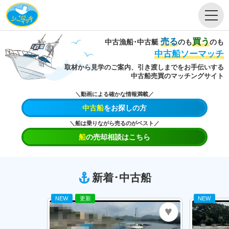
売る
買う
中古漁船･中古艇
のも
のも
中古船ソーマッチ
取材から見学のご案内、
引き渡しまでをお手伝いする
中古船売買のマッチングサイト
＼動画による確かな情報満載／
中古船
をお探しの方
＼船は乗りながら売るのがベスト／
船
の売却相談はこちら
新着･中古船
NEW
更新
NEW