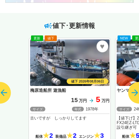
値下･更新情報
更新
値下
NEW
更
値下 2026年08月06日
梅原造船所 遊漁船
ヤンマー FX
5
15
万円
万円
1978年
24f
サイズ
年式
サイズ
古いですが しっかりしてます
【値下げ】2
FX24EZ-
設引継ぎ可
2
2
3
船体
装備品
エンジン
船体