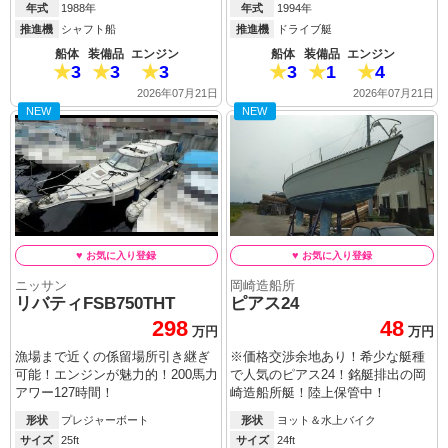
年式
1988年
年式
1994年
推進機
シャフト船
推進機
ドライブ艇
船体
装備品
エンジン
船体
装備品
エンジン
3
3
3
3
1
4
2026年07月21日
2026年07月21日
NEW
NEW
ニッサン
岡崎造船所
リバティFSB750THT
ピアス24
298
48
万円
万円
漁場まで近くの係留場所引き継ぎ
※価格交渉余地あり！希少な艇種
可能！エンジンが魅力的！200馬力
で人気のピアス24！銘艇排出の岡
アワー127時間！
崎造船所艇！陸上保管中！
形状
プレジャーボート
形状
ヨット＆水上バイク
サイズ
25ft
サイズ
24ft