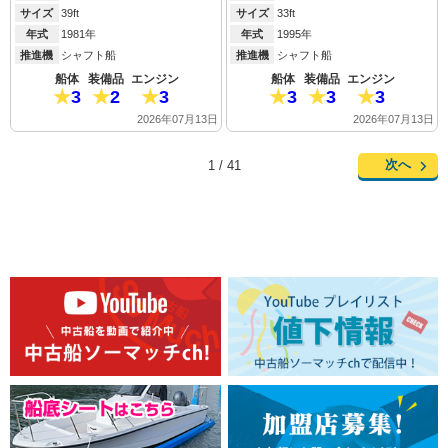
サイズ
39ft
サイズ
33ft
年式
1981年
年式
1995年
推進機
シャフト船
推進機
シャフト船
船体
装備品
エンジン
船体
装備品
エンジン
3
2
3
3
3
3
2026年07月13日
2026年07月13日
次へ
1 / 41