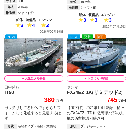
サイズ
35ft
年式
1995年
年式
2004年
推進機
シャフト船
推進機
シャフト船
船体
装備品
エンジン
3
3
3
船体
装備品
エンジン
3
4
3
2026年07月15日
2026年07月19日
NEW
NEW
更新
値下
田中造船
ヤンマー
IT50
FX24EZ-1K(リミテッド2)
380
745
万円
万円
ガッチリしてる船体ですからリフ
【値下げ】2021年10月登録 極上
ォームして化粧すると見違えるは
のFX24EZ-LTDⅡ 佐賀県北部の人
ず
気の係留施設引継ぎ可
形状
漁船タイプ・漁船・業務船
形状
プレジャーボート