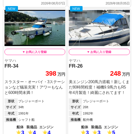
2026年08月07日
2026年08月05日
NEW
NEW
ヤマハ
ヤマハ
FR-34
FR-26
398
248
万円
万円
スラスター・オーパイ・3ステーシ
美エンジン200馬力搭載！新しくま
ョンなど艤装充実！アワーもなん
だ80時間程度！補機9.9馬力もR5
と600時間未満！
年4月製造！綺麗にされてます！
形状
プレジャーボート
形状
プレジャーボート
サイズ
34ft
サイズ
26ft
年式
1991年
年式
1992年
推進機
シャフト船
推進機
船外機
船体
装備品
エンジン
船体
装備品
エンジン
3
4
4
3
3
5