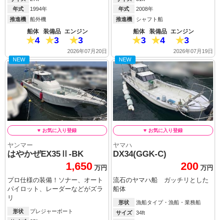
年式
1994年
年式
2008年
推進機
船外機
推進機
シャフト船
船体
装備品
エンジン
船体
装備品
エンジン
4
3
3
3
4
3
2026年07月20日
2026年07月19日
NEW
NEW
ヤンマー
ヤマハ
はやかぜEX35Ⅱ-BK
DX34(GGK-C)
1,650
200
万円
万円
プロ仕様の装備！ソナー、オート
流石のヤマハ船 ガッチリとした
パイロット、レーダーなどがズラ
船体
リ
形状
漁船タイプ・漁船・業務船
形状
プレジャーボート
サイズ
34ft