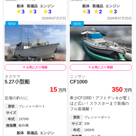
船体
装備品
エンジン
船体
装備品
エンジン
3
3
3
3
2
3
2026年07月27日
2026年07月25日
NEW
NEW
タカヤマ
ニッサン
5.27小型船
CF1000
15
350
万円
万円
近場の釣りに
希少CF1000！アフトデッキが驚く
ほど広い！スラスターまで装備の
形状
プレジャーボート
フル装備艇！
サイズ
形状
プレジャーボート
年式
1979年
サイズ
33ft
推進機
船外機
年式
1995年
船体
装備品
エンジン