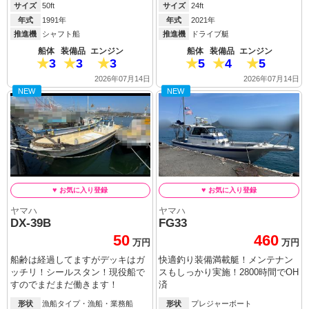
サイズ
50ft
サイズ
24ft
年式
1991年
年式
2021年
推進機
シャフト船
推進機
ドライブ艇
船体
装備品
エンジン
船体
装備品
エンジン
3
3
3
5
4
5
2026年07月14日
2026年07月14日
NEW
NEW
ヤマハ
ヤマハ
DX-39B
FG33
50
460
万円
万円
船齢は経過してますがデッキはガ
快適釣り装備満載艇！メンテナン
ッチリ！シールスタン！現役船で
スもしっかり実施！2800時間でOH
すのでまだまだ働きます！
済
形状
漁船タイプ・漁船・業務船
形状
プレジャーボート