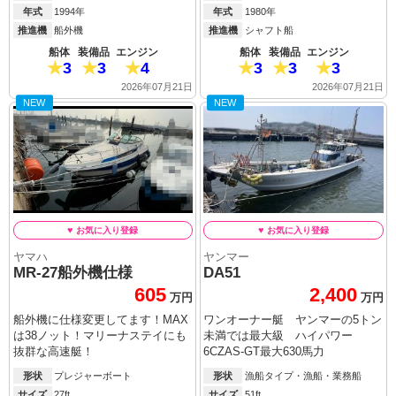
年式
1994年
年式
1980年
推進機
船外機
推進機
シャフト船
船体
装備品
エンジン
船体
装備品
エンジン
3
3
4
3
3
3
2026年07月21日
2026年07月21日
NEW
NEW
ヤマハ
ヤンマー
MR-27船外機仕様
DA51
605
2,400
万円
万円
船外機に仕様変更してます！MAX
ワンオーナー艇 ヤンマーの5トン
は38ノット！マリーナステイにも
未満では最大級 ハイパワー
抜群な高速艇！
6CZAS-GT最大630馬力
形状
プレジャーボート
形状
漁船タイプ・漁船・業務船
サイズ
27ft
サイズ
51ft