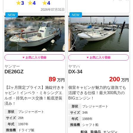
3
4
4
2026年07月31日
NEW
NEW
ヤンマー
ヤマハ
DE26GZ
DX-34
89
200
万円
万円
【2ヶ月限定プライス】施錠付きキ
個室キャビンが魅力的な遊漁でも
ャビン！インペラ・ミキシングエ
活躍できる仕様！最大300馬力の
ルボ・排気ホース交換！船底塗装
BIGエンジン！
済み！
形状
プレジャーボート
形状
プレジャーボート
サイズ
34ft
サイズ
26ft
年式
1988年
年式
1997年
推進機
シャフト船
推進機
ドライブ艇
船体
装備品
エンジン