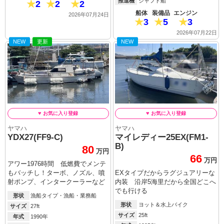
推進機
シャフト船
2
2
2
船体
装備品
エンジン
2026年07月24日
3
5
3
2026年07月22日
NEW
更新
NEW
ヤマハ
ヤマハ
YDX27(FF9-C)
マイレディー25EX(FM1-
B)
80
万円
66
万円
アワー1976時間 低燃費でメンテ
もバッチし！ターボ、ノズル、噴
EXタイプだからラグジュアリーな
射ポンプ、インタークーラーなど
内装 沿岸5海里だから全国どこへ
でも行ける
形状
漁船タイプ・漁船・業務船
形状
ヨット＆水上バイク
サイズ
27ft
サイズ
25ft
年式
1990年