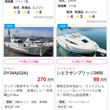
年式
1995年
推進機
ドライブ艇
推進機
その他
船体
装備品
エンジン
3
3
4
船体
装備品
エンジン
4
3
4
2026年07月22日
2026年07月22日
NEW
NEW
ヤマハ
ベイライナー
DY34A(G2A)
シエラサンブリッジ2655
270
98
万円
万円
ガッチリ船体半キール船 イスズ
価格交渉余地あり。ウェイクにも
エンジン搭載 装備もいい！発電
ってこい！広いバウバースが魅
機は4.5kw
力！95馬力は超低燃費！
形状
漁船タイプ・漁船・業務船
形状
プレジャーボート
サイズ
34ft
サイズ
26ft