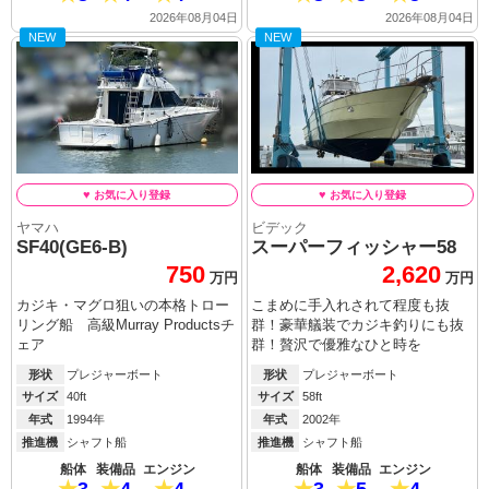
2026年08月04日
2026年08月04日
NEW
NEW
ヤマハ
ビデック
SF40(GE6-B)
スーパーフィッシャー58
750
2,620
万円
万円
カジキ・マグロ狙いの本格トロー
こまめに手入れされて程度も抜
リング船 高級Murray Productsチ
群！豪華艤装でカジキ釣りにも抜
ェア
群！贅沢で優雅なひと時を
形状
プレジャーボート
形状
プレジャーボート
サイズ
40ft
サイズ
58ft
年式
1994年
年式
2002年
推進機
シャフト船
推進機
シャフト船
船体
装備品
エンジン
船体
装備品
エンジン
3
4
4
3
5
4