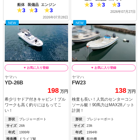
3
3
3
船体
装備品
エンジン
3
3
3
2026年07月27日
2026年07月28日
NEW
NEW
ヤマハ
ヤマハ
YD-26B
FW23
198
138
万円
万円
希少リヤドア付きキャビン！ブル
検査も長い！人気のセンターコン
ワークも高く釣りにはもってこ
ソール艇！90馬力はMAX28ノット
い！
計測！
形状
プレジャーボート
形状
プレジャーボート
サイズ
26ft
サイズ
23ft
年式
1999年
年式
1994年
推進機
ドライブ艇
推進機
船外機