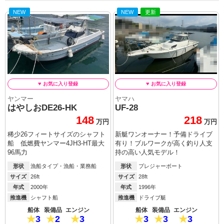
NEW
NEW
更新
ヤンマー
ヤマハ
はやしおDE26-HK
UF-28
148
218
万円
万円
稀少26フィートサイズのシャフト
新艇ワンオーナー！予備ドライブ
船 低燃費ヤンマー4JH3-HT最大
有り！ブルワークが高く釣り人支
96馬力
持の高い人気モデル！
形状
漁船タイプ・漁船・業務船
形状
プレジャーボート
サイズ
26ft
サイズ
28ft
年式
2000年
年式
1996年
推進機
シャフト船
推進機
ドライブ艇
船体
装備品
エンジン
船体
装備品
エンジン
3
2
3
3
3
3