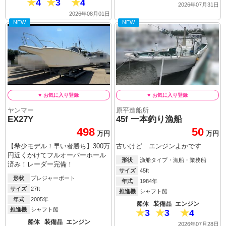
4
3
4
2026年07月31日
2026年08月01日
NEW
NEW
ヤンマー
原平造船所
EX27Y
45f 一本釣り漁船
498
50
万円
万円
【希少モデル！早い者勝ち】300万
古いけど エンジンよかです
円近くかけてフルオーバーホール
形状
漁船タイプ・漁船・業務船
済み！レーダー完備！
サイズ
45ft
形状
プレジャーボート
年式
1984年
サイズ
27ft
推進機
シャフト船
年式
2005年
船体
装備品
エンジン
推進機
シャフト船
3
3
4
船体
装備品
エンジン
2026年07月28日