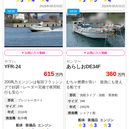
2026年08月03日
2026年08月01日
NEW
NEW
ヤマハ
ヤンマー
YFR-24
あらしおDE34F
615
360
万円
万円
200馬力エンジンは毎回フラッシン
むちゃ燃費が良い 遊漁にも使え
グで好調！レーダー完備で夜間航
る船です
行も安心！
形状
漁船タイプ・漁船・業務船
形状
プレジャーボート
サイズ
34ft
サイズ
24ft
年式
1992年
年式
2016年
推進機
シャフト船
推進機
船外機
船体
装備品
エンジン
3
3
3
船体
装備品
エンジン