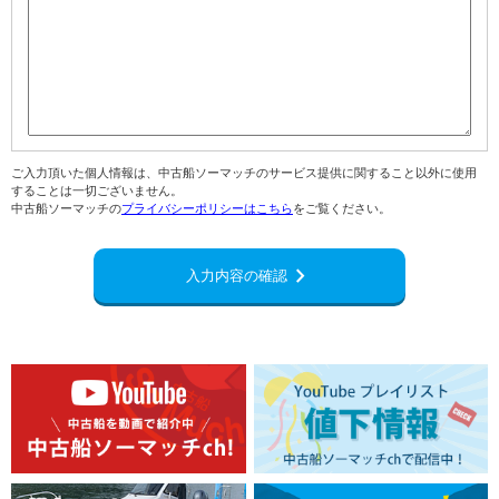
ご入力頂いた個人情報は、中古船ソーマッチのサービス提供に関すること以外に使用
することは一切ございません。
中古船ソーマッチの
プライバシーポリシーはこちら
をご覧ください。
chevron_right
入力内容の確認