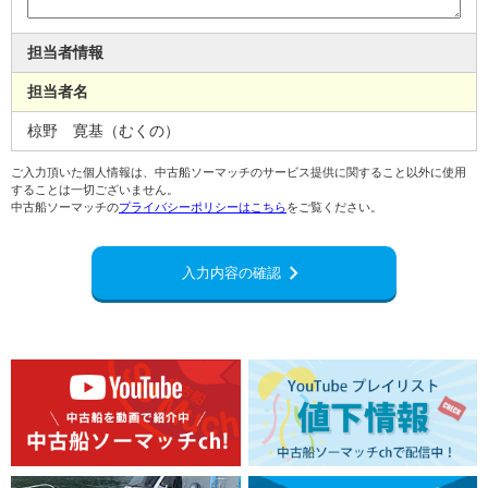
担当者情報
担当者名
椋野 寛基（むくの）
ご入力頂いた個人情報は、中古船ソーマッチのサービス提供に関すること以外に使用
することは一切ございません。
中古船ソーマッチの
プライバシーポリシーはこちら
をご覧ください。
chevron_right
入力内容の確認