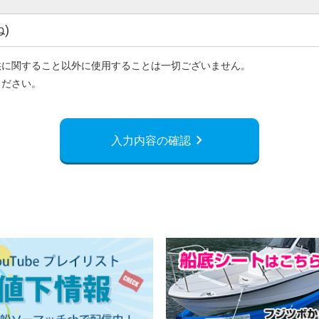
)
供に関すること以外に使用することは一切ございません。
ください。
chevron_right
入力内容の確認