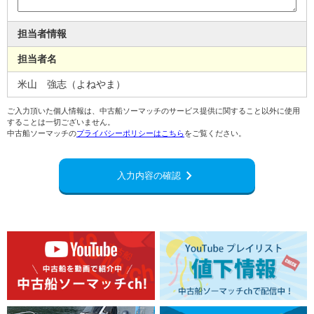
担当者情報
担当者名
米山 強志（よねやま）
ご入力頂いた個人情報は、中古船ソーマッチのサービス提供に関すること以外に使用
することは一切ございません。
中古船ソーマッチの
プライバシーポリシーはこちら
をご覧ください。
chevron_right
入力内容の確認