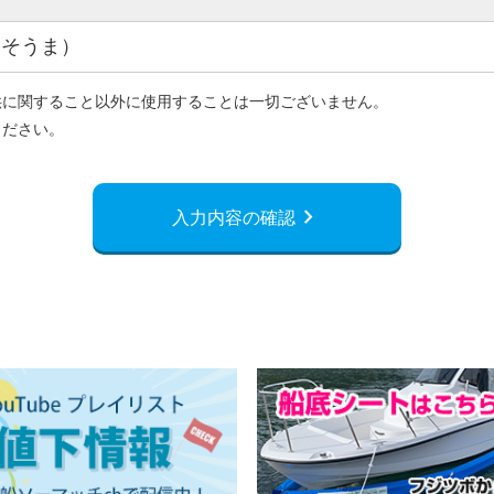
（そうま）
供に関すること以外に使用することは一切ございません。
ください。
chevron_right
入力内容の確認