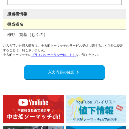
担当者情報
担当者名
椋野 寛基（むくの）
ご入力頂いた個人情報は、中古船ソーマッチのサービス提供に関すること以外に使用
することは一切ございません。
中古船ソーマッチの
プライバシーポリシーはこちら
をご覧ください。
chevron_right
入力内容の確認