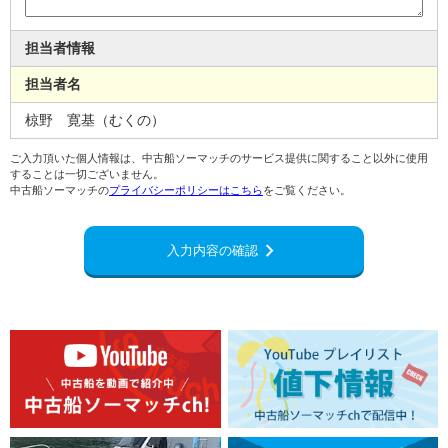
担当者情報
担当者名
椋野 寛基（むくの）
ご入力頂いた個人情報は、中古船ソーマッチのサービス提供に関すること以外に使用
することは一切ございません。
中古船ソーマッチの
プライバシーポリシーはこちら
をご覧ください。
chevron_right
入力内容の確認