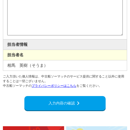
担当者情報
担当者名
相馬 英樹（そうま）
ご入力頂いた個人情報は、中古船ソーマッチのサービス提供に関すること以外に使用
することは一切ございません。
中古船ソーマッチの
プライバシーポリシーはこちら
をご覧ください。
chevron_right
入力内容の確認