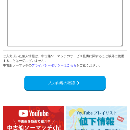
ご入力頂いた個人情報は、中古船ソーマッチのサービス提供に関すること以外に使用
することは一切ございません。
中古船ソーマッチの
プライバシーポリシーはこちら
をご覧ください。
navigate_next
入力内容の確認