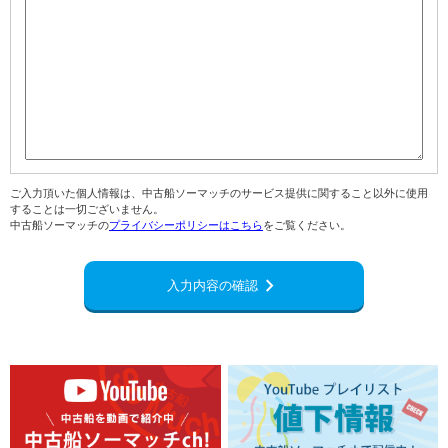
ご入力頂いた個人情報は、中古船ソーマッチのサービス提供に関すること以外に使用
することは一切ございません。
中古船ソーマッチの
プライバシーポリシーはこちら
をご覧ください。
navigate_next
入力内容の確認