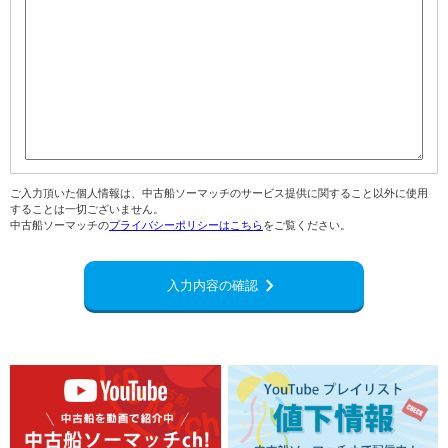
ご入力頂いた個人情報は、中古船ソーマッチのサービス提供に関すること以外に使用
することは一切ございません。
中古船ソーマッチの
プライバシーポリシーはこちら
をご覧ください。
navigate_next
入力内容の確認