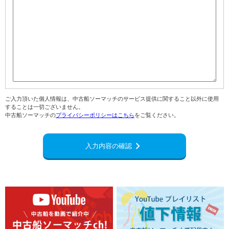
ご入力頂いた個人情報は、中古船ソーマッチのサービス提供に関すること以外に使用
することは一切ございません。
中古船ソーマッチの
プライバシーポリシーはこちら
をご覧ください。
navigate_next
入力内容の確認