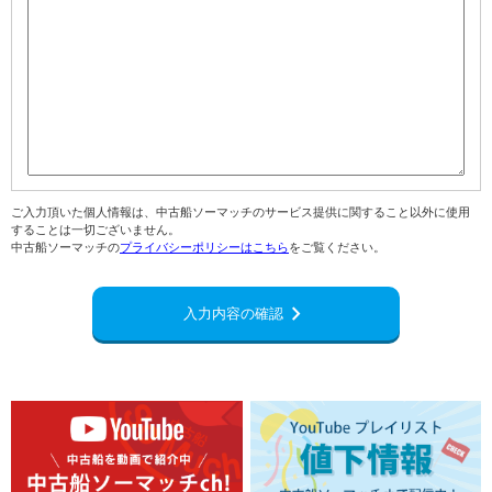
ご入力頂いた個人情報は、中古船ソーマッチのサービス提供に関すること以外に使用
することは一切ございません。
中古船ソーマッチの
プライバシーポリシーはこちら
をご覧ください。
navigate_next
入力内容の確認