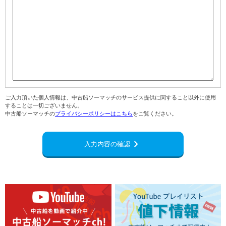
ご入力頂いた個人情報は、中古船ソーマッチのサービス提供に関すること以外に使用
することは一切ございません。
中古船ソーマッチの
プライバシーポリシーはこちら
をご覧ください。
navigate_next
入力内容の確認