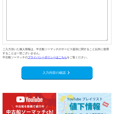
ご入力頂いた個人情報は、中古船ソーマッチのサービス提供に関すること以外に使用
することは一切ございません。
中古船ソーマッチの
プライバシーポリシーはこちら
をご覧ください。
navigate_next
入力内容の確認