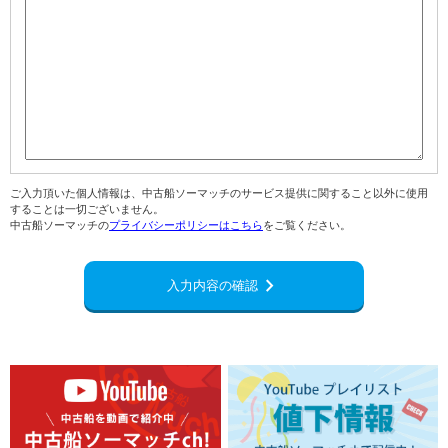
ご入力頂いた個人情報は、中古船ソーマッチのサービス提供に関すること以外に使用
することは一切ございません。
中古船ソーマッチの
プライバシーポリシーはこちら
をご覧ください。
navigate_next
入力内容の確認