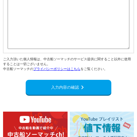
ご入力頂いた個人情報は、中古船ソーマッチのサービス提供に関すること以外に使用
することは一切ございません。
中古船ソーマッチの
プライバシーポリシーはこちら
をご覧ください。
navigate_next
入力内容の確認