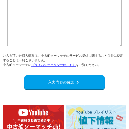
ご入力頂いた個人情報は、中古船ソーマッチのサービス提供に関すること以外に使用
することは一切ございません。
中古船ソーマッチの
プライバシーポリシーはこちら
をご覧ください。
navigate_next
入力内容の確認