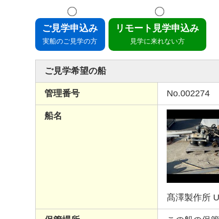
ご見学申込み
リモート見学申込み
実船のご見学の方
見学に来れない方
ご見学希望の船
管理番号
No.002274
船名
髙澤製作所 UG