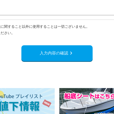
供に関すること以外に使用することは一切ございません。
ください。
navigate_next
入力内容の確認