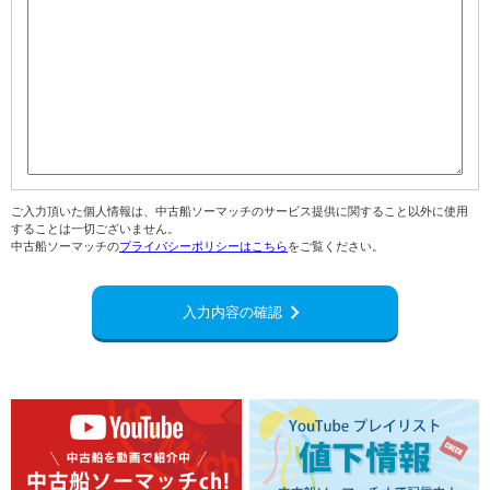
ご入力頂いた個人情報は、中古船ソーマッチのサービス提供に関すること以外に使用
することは一切ございません。
中古船ソーマッチの
プライバシーポリシーはこちら
をご覧ください。
navigate_next
入力内容の確認