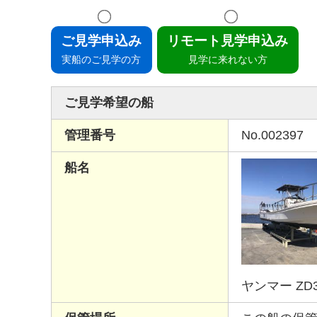
ご見学申込み
リモート見学申込み
実船のご見学の方
見学に来れない方
ご見学希望の船
管理番号
No.002397
船名
ヤンマー ZD3