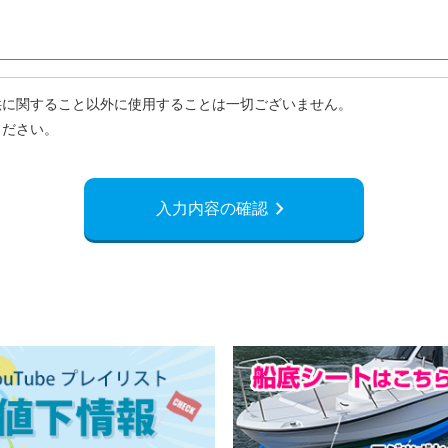
供に関すること以外に使用することは一切ございません。
ください。
navigate_next
入力内容の確認