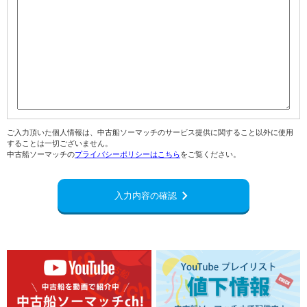
ご入力頂いた個人情報は、中古船ソーマッチのサービス提供に関すること以外に使用
することは一切ございません。
中古船ソーマッチの
プライバシーポリシーはこちら
をご覧ください。
navigate_next
入力内容の確認