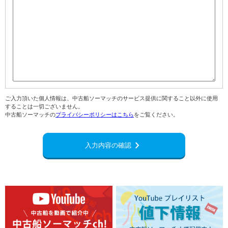
ご入力頂いた個人情報は、中古船ソーマッチのサービス提供に関すること以外に使用
することは一切ございません。
中古船ソーマッチの
プライバシーポリシーはこちら
をご覧ください。
navigate_next
入力内容の確認