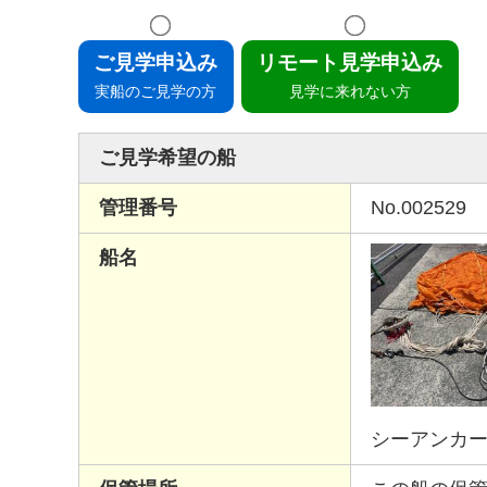
ご見学申込み
リモート見学申込み
実船のご見学の方
見学に来れない方
ご見学希望の船
管理番号
No.002529
船名
シーアンカー