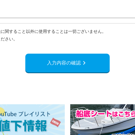
供に関すること以外に使用することは一切ございません。
ください。
navigate_next
入力内容の確認