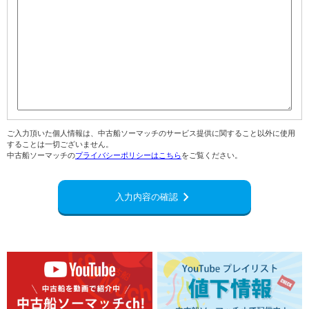
ご入力頂いた個人情報は、中古船ソーマッチのサービス提供に関すること以外に使用
することは一切ございません。
中古船ソーマッチの
プライバシーポリシーはこちら
をご覧ください。
navigate_next
入力内容の確認