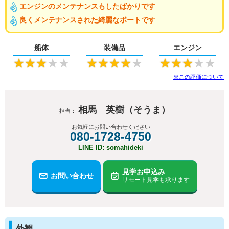
エンジンのメンテナンスもしたばかりです
良くメンテナンスされた綺麗なボートです
船体
装備品
エンジン
★
★
★
★
★
★
★
★
★
★
★
★
★
★
★
※この評価について
相馬 英樹（そうま）
担当：
お気軽にお問い合わせください
080-1728-4750
LINE ID: somahideki
見学お申込み
お問い合わせ
リモート見学も承ります
外観