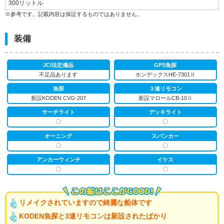
300リットル
※参考です。記載内容は保証するものではありません。
装備
JCI法定備品
GPS魚探
不足品あります
ホンデックスHE-7301Ⅱ
魚探
３連リモコン
新設KODEN CVG-207
新設マロールCB-10Ⅱ
サーチライト
デッキライト
〇
〇
オーニング
スパンカー
〇
〇
アンカーウィンチ
イケス
〇
〇
リメイクされていますので綺麗な船体です
KODEN魚探と3連リモコンは新設されたばかり