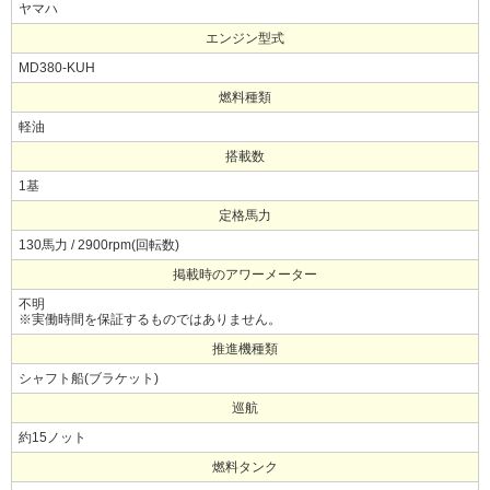
ヤマハ
エンジン型式
MD380-KUH
燃料種類
軽油
搭載数
1基
定格馬力
130馬力 / 2900rpm(回転数)
掲載時のアワーメーター
不明
※実働時間を保証するものではありません。
推進機種類
シャフト船(ブラケット)
巡航
約15ノット
燃料タンク