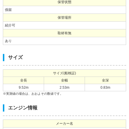
保管状態
係留
保管場所
紹介可
取材有無
あり
サイズ
サイズ(船検証)
全長
全幅
全深
9.52m
2.53m
0.83m
※実測値の場合は、おおよその数値です。
エンジン情報
メーカー名