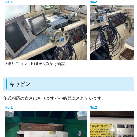
No.1
No.2
3連リモコン、KODEN魚探は新設
キャビン
年式相応の古さはありますが小綺麗にされています。
No.1
No.2