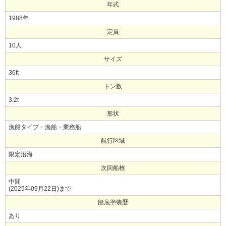
年式
1988年
定員
10人
サイズ
36ft
トン数
3.2t
形状
漁船タイプ・漁船・業務船
航行区域
限定沿海
次回船検
中間
(2025年09月22日)まで
船底塗装歴
あり