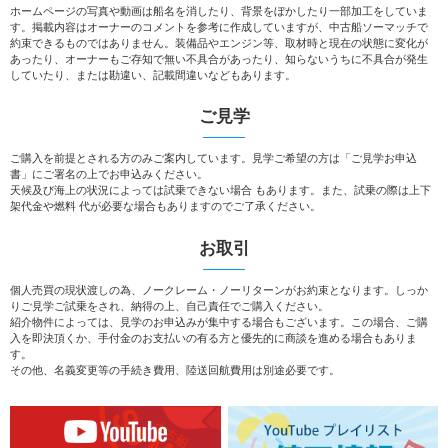
ホームページの写真や動画は船名を消したり、背景をぼかしたり一部加工をしていま
す。掲載内容はオーナーのコメントを参考に作成していますが、中古船ソーマッチで
約束できるものではありません。装備品やエンジン等、取材時と現在の状態に変化が
あったり、オーナーもご存知で無い不具合があったり、知らないうちに不具合が発生
していたり、または勘違い、記載間違いなどもあります。
ご見学
ご購入を前提とされる方のみご案内しています。見学ご希望の方は「ご見学お申込
書」にご署名の上でお申込みください。
天候及び海上の状況によっては試乗できない場合 もあります。また、試乗の際は上下
架代金や燃料 代が必要な場合もありますのでご了承ください。
お取引
個人売買の現状渡しの為、ノークレーム・ノーリターンがお約束となります。しっか
りご見学ご試乗をされ、納得の上、自己責任でご購入ください。
紹介物件によっては、見学のお申込みが集中する場合もございます。この場合、ご購
入を即決頂くか、手付金のお支払いの有る方と優先的に商談を進める場合もありま
す。
その他、名義変更等の手続き費用、陸送回航費用は別途必要です。