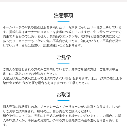
注意事項
ホームページの写真や動画は船名を消したり、背景をぼかしたり一部加工をしていま
す。掲載内容はオーナーのコメントを参考に作成していますが、中古船ソーマッチで
約束できるものではありません。装備品やエンジン等、取材時と現在の状態に変化が
あったり、オーナーもご存知で無い不具合があったり、知らないうちに不具合が発生
していたり、または勘違い、記載間違いなどもあります。
ご見学
ご購入を前提とされる方のみご案内しています。見学ご希望の方は「ご見学お申込
書」にご署名の上でお申込みください。
天候及び海上の状況によっては試乗できない場合 もあります。また、試乗の際は上下
架代金や燃料 代が必要な場合もありますのでご了承ください。
お取引
個人売買の現状渡しの為、ノークレーム・ノーリターンがお約束となります。しっか
りご見学ご試乗をされ、納得の上、自己責任でご購入ください。
紹介物件によっては、見学のお申込みが集中する場合もございます。この場合、ご購
入を即決頂くか、手付金のお支払いの有る方と優先的に商談を進める場合もありま
す。