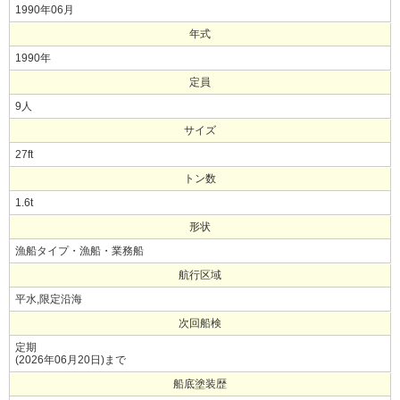
1990年06月
年式
1990年
定員
9人
サイズ
27ft
トン数
1.6t
形状
漁船タイプ・漁船・業務船
航行区域
平水,限定沿海
次回船検
定期
(2026年06月20日)まで
船底塗装歴