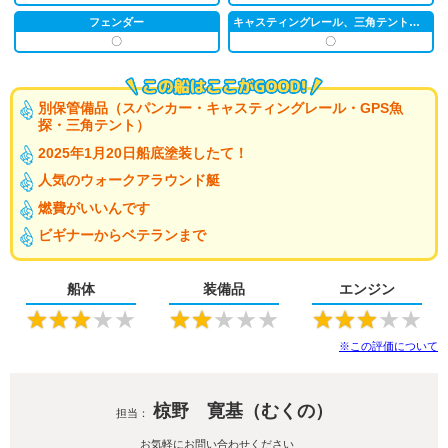
フェンダー
キャスティングレール、三角テント（別保管）
〇
〇
別保管備品（スパンカー・キャスティングレール・GPS魚
探・三角テント）
2025年1月20日船底塗装したて！
人気のウォークアラウンド艇
燃費がいいんです
ビギナーからベテランまで
船体
装備品
エンジン
★
★
★
★
★
★
★
★
★
★
★
★
★
★
★
※この評価について
椋野 寛基（むくの）
担当：
お気軽にお問い合わせください