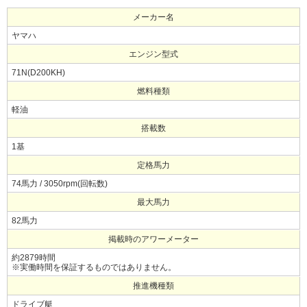
メーカー名
ヤマハ
エンジン型式
71N(D200KH)
燃料種類
軽油
搭載数
1基
定格馬力
74馬力 / 3050rpm(回転数)
最大馬力
82馬力
掲載時のアワーメーター
約2879時間
※実働時間を保証するものではありません。
推進機種類
ドライブ艇