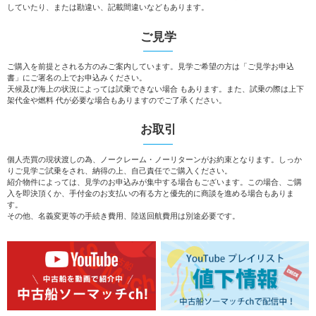
していたり、または勘違い、記載間違いなどもあります。
ご見学
ご購入を前提とされる方のみご案内しています。見学ご希望の方は「ご見学お申込
書」にご署名の上でお申込みください。
天候及び海上の状況によっては試乗できない場合 もあります。また、試乗の際は上下
架代金や燃料 代が必要な場合もありますのでご了承ください。
お取引
個人売買の現状渡しの為、ノークレーム・ノーリターンがお約束となります。しっか
りご見学ご試乗をされ、納得の上、自己責任でご購入ください。
紹介物件によっては、見学のお申込みが集中する場合もございます。この場合、ご購
入を即決頂くか、手付金のお支払いの有る方と優先的に商談を進める場合もありま
す。
その他、名義変更等の手続き費用、陸送回航費用は別途必要です。