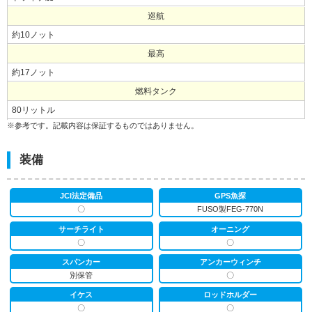
巡航
約10ノット
最高
約17ノット
燃料タンク
80リットル
※参考です。記載内容は保証するものではありません。
装備
JCI法定備品
GPS魚探
〇
FUSO製FEG-770N
サーチライト
オーニング
〇
〇
スパンカー
アンカーウィンチ
別保管
〇
イケス
ロッドホルダー
〇
〇