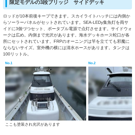
限定モデルの3段ブリッジ サイドデッキ
ロッドが10本前後キープできます。スカイライトハッチには内側か
らソーラーパネルがセットされています。SEA-LEDy集魚灯を両サ
イドに3個づつセット、ポータブル電源で点灯させます。サイドウォ
ークは広め。内側まで光沢があります。海水デッキホース蛇口が各
所にセットされています。FRPのオーニングは竿を立てても邪魔に
ならないサイズ。室外機の横には清水ホースがあります。タンクは
100リットル。
No.1
No.2
ここも塗装され光沢があります