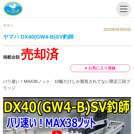
ヤマハ
2025年05月03日
ヤマハ DX40(GW4-B)SV釣師
売却済
掲載金額
バリ速い！MAX38ノット 10艇だけしか製造されてない限定三段ブ
リッジ