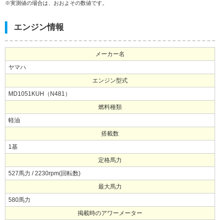
※実測値の場合は、おおよその数値です。
エンジン情報
メーカー名
ヤマハ
エンジン型式
MD1051KUH（N481）
燃料種類
軽油
搭載数
1基
定格馬力
527馬力 / 2230rpm(回転数)
最大馬力
580馬力
掲載時のアワーメーター