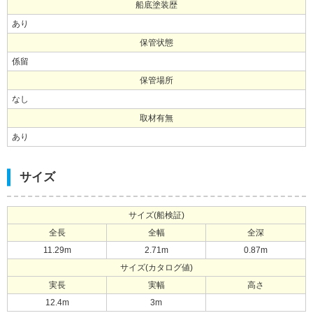
船底塗装歴
あり
保管状態
係留
保管場所
なし
取材有無
あり
サイズ
サイズ(船検証)
全長
全幅
全深
11.29m
2.71m
0.87m
サイズ(カタログ値)
実長
実幅
高さ
12.4m
3m