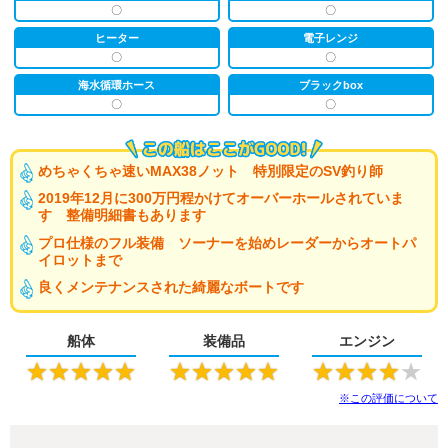
〇
〇
ヒーター
電子レンジ
〇
〇
海水循環ホース
ブラックbox
〇
〇
めちゃくちゃ速いMAX38ノット 特別限定のSV釣り師
2019年12月に300万円程かけてオーバーホールされていま
す 整備明細書もあります
プロ仕様のフル装備 ソーナーを始めレーダーからオートパ
イロットまで
良くメンテナンスされた綺麗なボートです
船体
装備品
エンジン
★
★
★
★
★
★
★
★
★
★
★
★
★
★
★
※この評価について