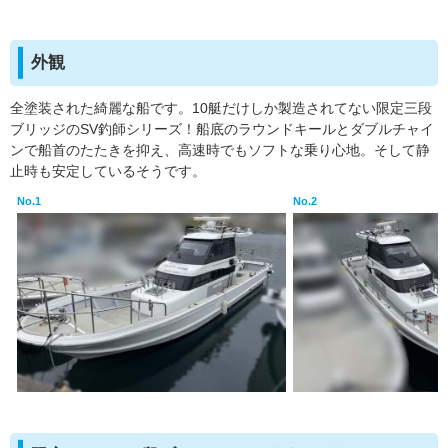
外観
全塗装された綺麗な船です。10艇だけしか製造されてない限定三段
ブリッジのSV釣師シリーズ！船底のラウンドキールとダブルチャイ
ンで船首のたたきを抑え、高速時でもソフトな乗り心地。そして静
止時も安定しているそうです。
No.1
No.2