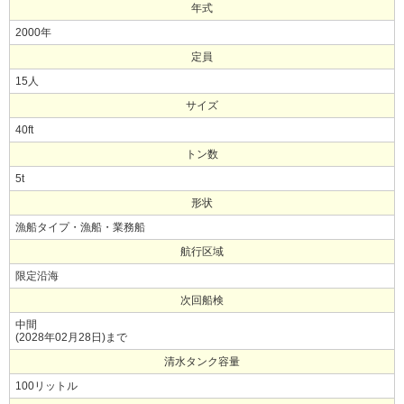
年式
2000年
定員
15人
サイズ
40ft
トン数
5t
形状
漁船タイプ・漁船・業務船
航行区域
限定沿海
次回船検
中間
(2028年02月28日)まで
清水タンク容量
100リットル