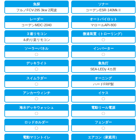
魚探
ソナー
フルノFCV-295 3kw 2周波
コーデンESR-140MkⅡ
レーダー
オートパイロット
コーデンMDC-2040
マロールAPi-800
３連リモコン
微速装置（トローリング）
＆釣り楽リモコン
〇
ソーラーパネル
インバーター
〇
〇
デッキライト
集魚灯
〇
SEA-LEDy 4カ所
スイムラダー
オーニング
〇
ハードFRP製
アンカーウィンチ
イケス
〇
〇
海水デッキウォッシュ
電動リール電源
〇
〇
ロッドホルダー
フェンダー
〇
〇
電動マリントイレ
エアコン（家庭用）