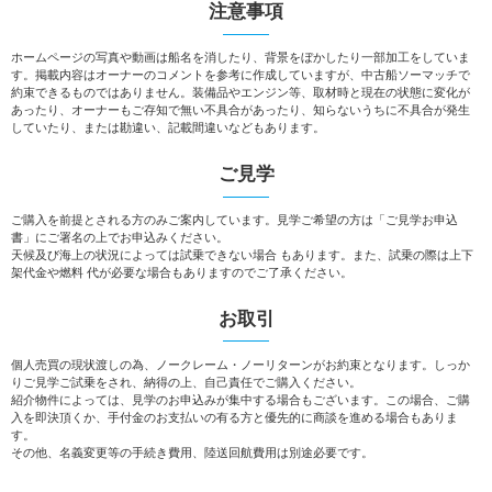
注意事項
ホームページの写真や動画は船名を消したり、背景をぼかしたり一部加工をしていま
す。掲載内容はオーナーのコメントを参考に作成していますが、中古船ソーマッチで
約束できるものではありません。装備品やエンジン等、取材時と現在の状態に変化が
あったり、オーナーもご存知で無い不具合があったり、知らないうちに不具合が発生
していたり、または勘違い、記載間違いなどもあります。
ご見学
ご購入を前提とされる方のみご案内しています。見学ご希望の方は「ご見学お申込
書」にご署名の上でお申込みください。
天候及び海上の状況によっては試乗できない場合 もあります。また、試乗の際は上下
架代金や燃料 代が必要な場合もありますのでご了承ください。
お取引
個人売買の現状渡しの為、ノークレーム・ノーリターンがお約束となります。しっか
りご見学ご試乗をされ、納得の上、自己責任でご購入ください。
紹介物件によっては、見学のお申込みが集中する場合もございます。この場合、ご購
入を即決頂くか、手付金のお支払いの有る方と優先的に商談を進める場合もありま
す。
その他、名義変更等の手続き費用、陸送回航費用は別途必要です。