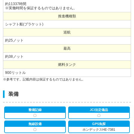
約11337時間
※実働時間を保証するものではありません。
推進機種類
シャフト船(ブラケット)
巡航
約25ノット
最高
約38ノット
燃料タンク
900リットル
※参考です。記載内容は保証するものではありません。
装備
整備記録
JCI法定備品
〇
〇
無線設備
GPS魚探
〇
ホンデックスHE-7381