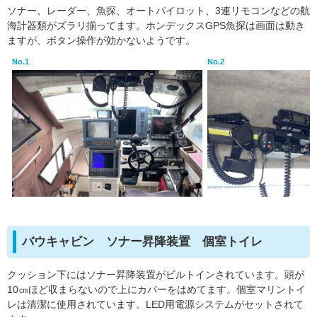
ソナー、レーダー、魚探、オートパイロット、3連リモコンなどの航
海計器類がズラリ揃ってます。ホンデックスGPS魚探は画面は動き
ますが、ボタン操作が効かないようです。
No.1
No.2
バウキャビン ソナー昇降装置 個室トイレ
クッション下にはソナー昇降装置がビルトインされています。頭が
10㎝ほど収まらないので上にカバーをはめてます。個室マリントイ
レは清潔に使用されています。LED用電源システムがセットされて