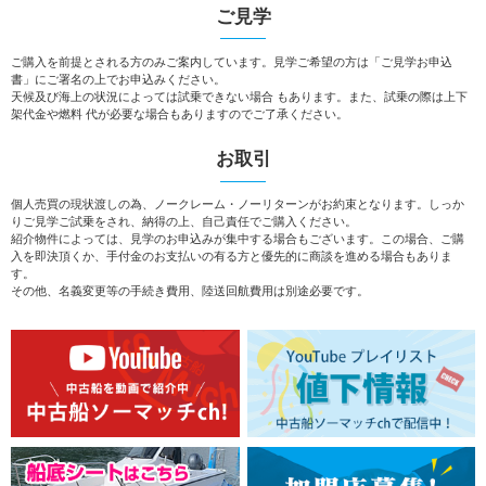
ご見学
ご購入を前提とされる方のみご案内しています。見学ご希望の方は「ご見学お申込
書」にご署名の上でお申込みください。
天候及び海上の状況によっては試乗できない場合 もあります。また、試乗の際は上下
架代金や燃料 代が必要な場合もありますのでご了承ください。
お取引
個人売買の現状渡しの為、ノークレーム・ノーリターンがお約束となります。しっか
りご見学ご試乗をされ、納得の上、自己責任でご購入ください。
紹介物件によっては、見学のお申込みが集中する場合もございます。この場合、ご購
入を即決頂くか、手付金のお支払いの有る方と優先的に商談を進める場合もありま
す。
その他、名義変更等の手続き費用、陸送回航費用は別途必要です。