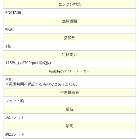
エンジン型式
FD6TA06
燃料種類
軽油
搭載数
1基
定格馬力
175馬力 / 2700rpm(回転数)
掲載時のアワーメーター
不明
※実働時間を保証するものではありません。
推進機種類
シャフト船
巡航
約17ノット
最高
約21ノット