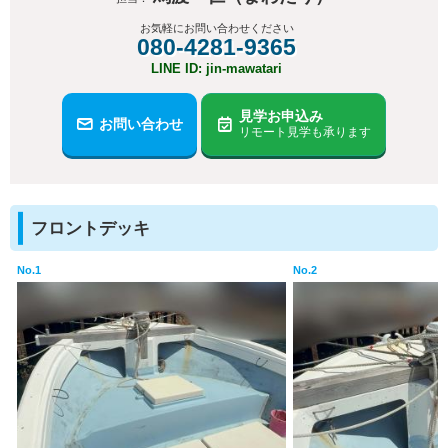
お気軽にお問い合わせください
080-4281-9365
LINE ID: jin-mawatari
見学お申込み
お問い合わせ
リモート見学も承ります
フロントデッキ
No.1
No.2