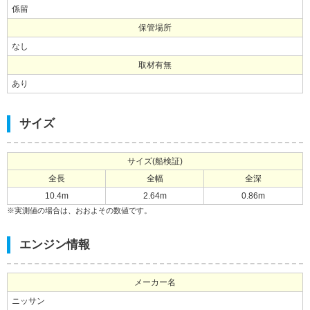
係留
保管場所
なし
取材有無
あり
サイズ
サイズ(船検証)
全長
全幅
全深
10.4m
2.64m
0.86m
※実測値の場合は、おおよその数値です。
エンジン情報
メーカー名
ニッサン