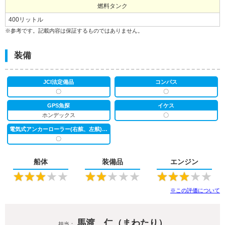
燃料タンク
400リットル
※参考です。記載内容は保証するものではありません。
装備
JCI法定備品
コンパス
〇
〇
GPS魚探
イケス
ホンデックス
〇
電気式アンカーローラー(右舷、左舷)連動
〇
船体
装備品
エンジン
★
★
★
★
★
★
★
★
★
★
★
★
★
★
★
※この評価について
馬渡 仁（まわたり）
担当：