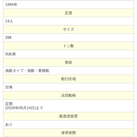
1994年
定員
14人
サイズ
39ft
トン数
5t未満
形状
漁船タイプ・漁船・業務船
航行区域
沿海
次回船検
定期
(2026年06月14日)まで
船底塗装歴
あり
保管状態