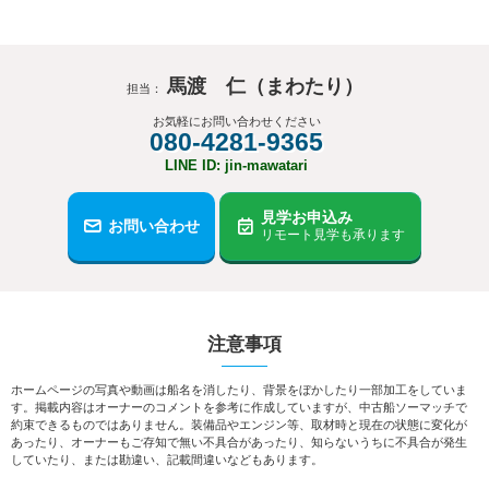
馬渡 仁（まわたり）
担当：
お気軽にお問い合わせください
080-4281-9365
LINE ID: jin-mawatari
見学お申込み
お問い合わせ
リモート見学も承ります
注意事項
ホームページの写真や動画は船名を消したり、背景をぼかしたり一部加工をしていま
す。掲載内容はオーナーのコメントを参考に作成していますが、中古船ソーマッチで
約束できるものではありません。装備品やエンジン等、取材時と現在の状態に変化が
あったり、オーナーもご存知で無い不具合があったり、知らないうちに不具合が発生
していたり、または勘違い、記載間違いなどもあります。