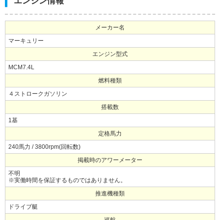
エンジン情報
メーカー名
マーキュリー
エンジン型式
MCM7.4L
燃料種類
４ストロークガソリン
搭載数
1基
定格馬力
240馬力 / 3800rpm(回転数)
掲載時のアワーメーター
不明
※実働時間を保証するものではありません。
推進機種類
ドライブ艇