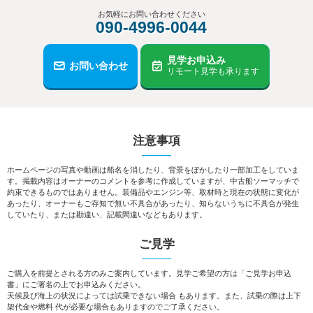
お気軽にお問い合わせください
090-4996-0044
見学お申込み
お問い合わせ
リモート見学も承ります
注意事項
ホームページの写真や動画は船名を消したり、背景をぼかしたり一部加工をしていま
す。掲載内容はオーナーのコメントを参考に作成していますが、中古船ソーマッチで
約束できるものではありません。装備品やエンジン等、取材時と現在の状態に変化が
あったり、オーナーもご存知で無い不具合があったり、知らないうちに不具合が発生
していたり、または勘違い、記載間違いなどもあります。
ご見学
ご購入を前提とされる方のみご案内しています。見学ご希望の方は「ご見学お申込
書」にご署名の上でお申込みください。
天候及び海上の状況によっては試乗できない場合 もあります。また、試乗の際は上下
架代金や燃料 代が必要な場合もありますのでご了承ください。