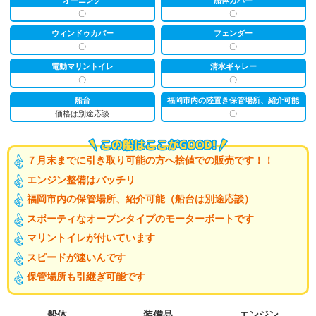
〇
〇
ウィンドゥカバー
フェンダー
〇
〇
電動マリントイレ
清水ギャレー
〇
〇
船台
福岡市内の陸置き保管場所、紹介可能
価格は別途応談
〇
７月末までに引き取り可能の方へ捨値での販売です！！
エンジン整備はバッチリ
福岡市内の保管場所、紹介可能（船台は別途応談）
スポーティなオープンタイプのモーターボートです
マリントイレが付いています
スピードが速いんです
保管場所も引継ぎ可能です
船体
装備品
エンジン