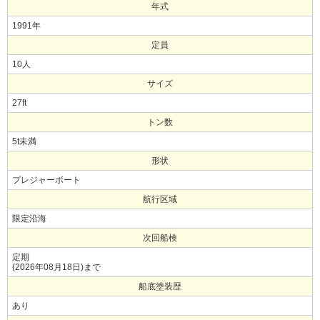
年式
1991年
定員
10人
サイズ
27ft
トン数
5t未満
形状
プレジャーボート
航行区域
限定沿海
次回船検
定期
(2026年08月18日)まで
船底塗装歴
あり