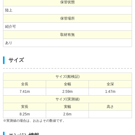
保管状態
陸上
保管場所
紹介可
取材有無
あり
サイズ
サイズ(船検証)
全長
全幅
全深
7.41m
2.59m
1.47m
サイズ(実測値)
実長
実幅
高さ
8.25m
2.6m
※実測値の場合は、おおよその数値です。