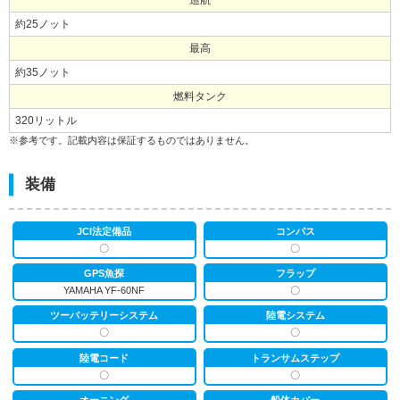
巡航
約25ノット
最高
約35ノット
燃料タンク
320リットル
※参考です。記載内容は保証するものではありません。
装備
JCI法定備品
コンパス
〇
〇
GPS魚探
フラップ
YAMAHA YF-60NF
〇
ツーバッテリーシステム
陸電システム
〇
〇
陸電コード
トランサムステップ
〇
〇
オーニング
船体カバー