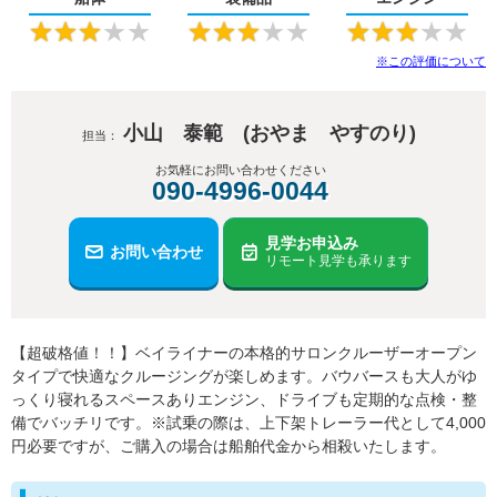
★
★
★
★
★
★
★
★
★
★
★
★
★
★
★
※この評価について
小山 泰範 (おやま やすのり)
担当：
お気軽にお問い合わせください
090-4996-0044
見学お申込み
お問い合わせ
リモート見学も承ります
【超破格値！！】ベイライナーの本格的サロンクルーザーオープン
タイプで快適なクルージングが楽しめます。バウバースも大人がゆ
っくり寝れるスペースありエンジン、ドライブも定期的な点検・整
備でバッチリです。※試乗の際は、上下架トレーラー代として4,000
円必要ですが、ご購入の場合は船舶代金から相殺いたします。