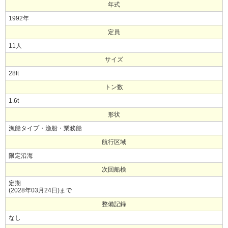
年式
1992年
定員
11人
サイズ
28ft
トン数
1.6t
形状
漁船タイプ・漁船・業務船
航行区域
限定沿海
次回船検
定期
(2028年03月24日)まで
整備記録
なし