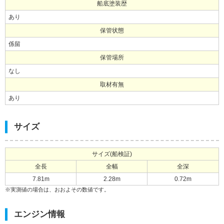
船底塗装歴
あり
保管状態
係留
保管場所
なし
取材有無
あり
サイズ
サイズ(船検証)
全長
全幅
全深
7.81m
2.28m
0.72m
※実測値の場合は、おおよその数値です。
エンジン情報