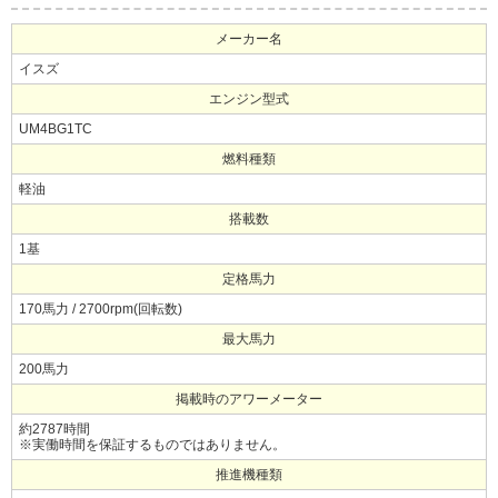
メーカー名
イスズ
エンジン型式
UM4BG1TC
燃料種類
軽油
搭載数
1基
定格馬力
170馬力 / 2700rpm(回転数)
最大馬力
200馬力
掲載時のアワーメーター
約2787時間
※実働時間を保証するものではありません。
推進機種類