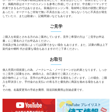
す。掲載内容はオーナーのコメントを参考に作成していますが、中古船ソーマッチで
約束できるものではありません。装備品やエンジン等、取材時と現在の状態に変化が
あったり、オーナーもご存知で無い不具合があったり、知らないうちに不具合が発生
していたり、または勘違い、記載間違いなどもあります。
ご見学
ご購入を前提とされる方のみご案内しています。見学ご希望の方は「ご見学お申込
書」にご署名の上でお申込みください。
天候及び海上の状況によっては試乗できない場合 もあります。また、試乗の際は上下
架代金や燃料 代が必要な場合もありますのでご了承ください。
お取引
個人売買の現状渡しの為、ノークレーム・ノーリターンがお約束となります。しっか
りご見学ご試乗をされ、納得の上、自己責任でご購入ください。
紹介物件によっては、見学のお申込みが集中する場合もございます。この場合、ご購
入を即決頂くか、手付金のお支払いの有る方と優先的に商談を進める場合もありま
す。
その他、名義変更等の手続き費用、陸送回航費用は別途必要です。