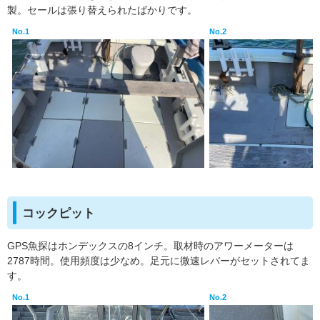
製。セールは張り替えられたばかりです。
No.1
No.2
コックピット
GPS魚探はホンデックスの8インチ。取材時のアワーメーターは
2787時間。使用頻度は少なめ。足元に微速レバーがセットされてま
す。
No.1
No.2