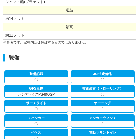
シャフト船(ブラケット)
巡航
約14ノット
最高
約21ノット
※参考です。記載内容は保証するものではありません。
装備
整備記録
JCI法定備品
〇
〇
GPS魚探
微速装置（トローリング）
ホンデックスPS-800GP
〇
サーチライト
オーニング
〇
〇
スパンカー
アンカーウィンチ
〇
〇
イケス
電動マリントイレ
〇
〇