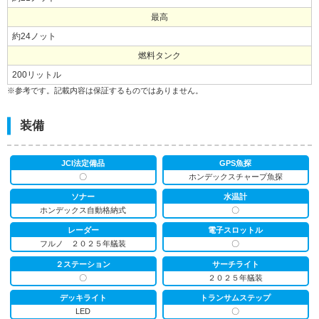
最高
約24ノット
燃料タンク
200リットル
※参考です。記載内容は保証するものではありません。
装備
JCI法定備品
GPS魚探
〇
ホンデックスチャープ魚探
ソナー
水温計
ホンデックス自動格納式
〇
レーダー
電子スロットル
フルノ ２０２５年艤装
〇
２ステーション
サーチライト
〇
２０２５年艤装
デッキライト
トランサムステップ
LED
〇