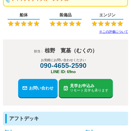
船体
装備品
エンジン
★
★
★
★
★
★
★
★
★
★
★
★
★
★
★
※この評価について
椋野 寛基（むくの）
担当：
お気軽にお問い合わせください
090-4655-2590
LINE ID: 69no
見学お申込み
お問い合わせ
リモート見学も承ります
アフトデッキ
No.1
No.2