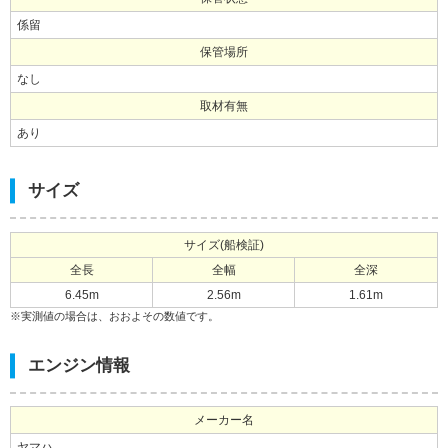
係留
保管場所
なし
取材有無
あり
サイズ
サイズ(船検証)
全長
全幅
全深
6.45m
2.56m
1.61m
※実測値の場合は、おおよその数値です。
エンジン情報
メーカー名
ヤマハ