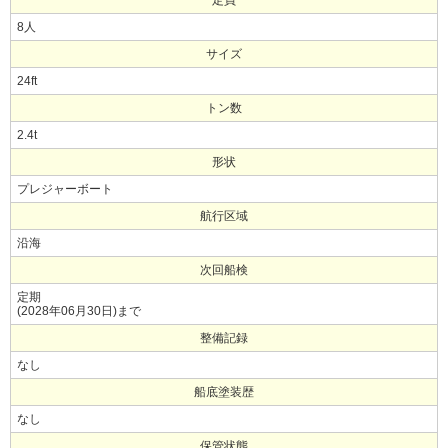
定員
8人
サイズ
24ft
トン数
2.4t
形状
プレジャーボート
航行区域
沿海
次回船検
定期
(2028年06月30日)まで
整備記録
なし
船底塗装歴
なし
保管状態