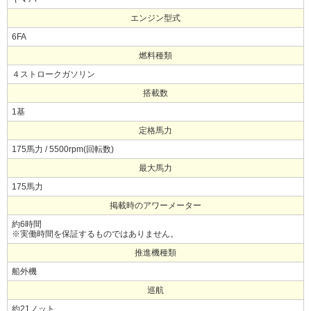
エンジン型式
6FA
燃料種類
４ストロークガソリン
搭載数
1基
定格馬力
175馬力 / 5500rpm(回転数)
最大馬力
175馬力
掲載時のアワーメーター
約6時間
※実働時間を保証するものではありません。
推進機種類
船外機
巡航
約21ノット