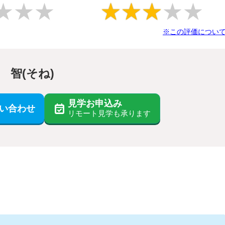
★
★
★
★
★
★
★
★
※この評価につい
 智(そね)
見学お申込み
い合わせ
リモート見学も承ります