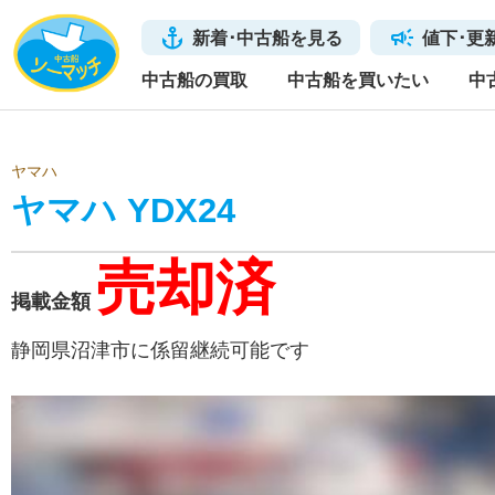
新着･中古船を見る
値下･更
中古船の買取
中古船を買いたい
中
ヤマハ
ヤマハ YDX24
売却済
掲載金額
静岡県沼津市に係留継続可能です