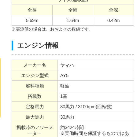
全長
全幅
全深
5.69m
1.64m
0.42m
※実測値の場合は、おおよその数値です。
エンジン情報
メーカー名
ヤマハ
エンジン型式
AY5
燃料種類
軽油
搭載数
1基
定格馬力
30馬力 / 3100rpm(回転数)
最大馬力
30馬力
掲載時のアワーメ
約3424時間
ーター
※実働時間を保証するものではあ