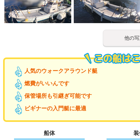
他の写
人気のウォークアラウンド艇
燃費がいいんです
保管場所も引継ぎ可能です
ビギナーの入門艇に最適
船体
装