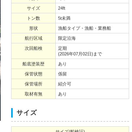
サイズ
24ft
トン数
5t未満
形状
漁船タイプ・漁船・業務船
航行区域
限定沿海
次回船検
定期
(2026年07月02日)まで
船底塗装歴
あり
保管状態
係留
保管場所
紹介可
取材有無
あり
サイズ
サイズ(船検証)