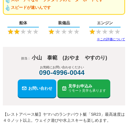
スピードが速いんです
船体
装備品
エンジン
★
★
★
★
★
★
★
★
★
★
★
★
★
★
★
※この評価について
小山 泰範 (おやま やすのり)
担当：
お気軽にお問い合わせください
090-4996-0044
見学お申込み
お問い合わせ
リモート見学も承ります
【レストアベース艇】ヤマハのランナバウト艇「SR23」最高速度は
４０ノット以上。ウェイク遊びや水上スキーも楽しめます。