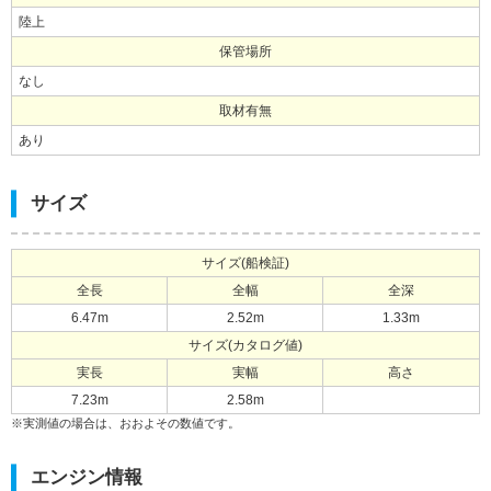
陸上
保管場所
なし
取材有無
あり
サイズ
サイズ(船検証)
全長
全幅
全深
6.47m
2.52m
1.33m
サイズ(カタログ値)
実長
実幅
高さ
7.23m
2.58m
※実測値の場合は、おおよその数値です。
エンジン情報