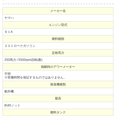
メーカー名
ヤマハ
エンジン型式
６１A
燃料種類
２ストロークガソリン
定格馬力
250馬力 / 5500rpm(回転数)
掲載時のアワーメーター
不明
※実働時間を保証するものではありません。
推進機種類
船外機
最高
約40ノット
燃料タンク