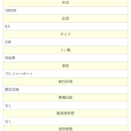
年式
1992年
定員
8人
サイズ
23ft
トン数
5t未満
形状
プレジャーボート
航行区域
限定沿海
整備記録
なし
船底塗装歴
なし
保管状態