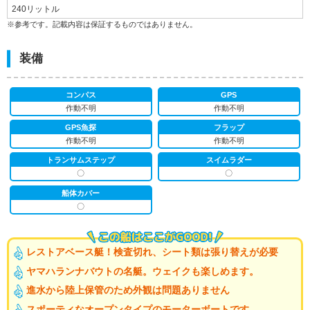
240リットル
※参考です。記載内容は保証するものではありません。
装備
コンパス
GPS
作動不明
作動不明
GPS魚探
フラップ
作動不明
作動不明
トランサムステップ
スイムラダー
〇
〇
船体カバー
〇
レストアベース艇！検査切れ、シート類は張り替えが必要
ヤマハランナバウトの名艇。ウェイクも楽しめます。
進水から陸上保管のため外観は問題ありません
スポーティなオープンタイプのモーターボートです