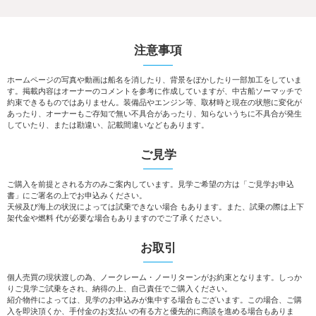
注意事項
ホームページの写真や動画は船名を消したり、背景をぼかしたり一部加工をしていま
す。掲載内容はオーナーのコメントを参考に作成していますが、中古船ソーマッチで
約束できるものではありません。装備品やエンジン等、取材時と現在の状態に変化が
あったり、オーナーもご存知で無い不具合があったり、知らないうちに不具合が発生
していたり、または勘違い、記載間違いなどもあります。
ご見学
ご購入を前提とされる方のみご案内しています。見学ご希望の方は「ご見学お申込
書」にご署名の上でお申込みください。
天候及び海上の状況によっては試乗できない場合 もあります。また、試乗の際は上下
架代金や燃料 代が必要な場合もありますのでご了承ください。
お取引
個人売買の現状渡しの為、ノークレーム・ノーリターンがお約束となります。しっか
りご見学ご試乗をされ、納得の上、自己責任でご購入ください。
紹介物件によっては、見学のお申込みが集中する場合もございます。この場合、ご購
入を即決頂くか、手付金のお支払いの有る方と優先的に商談を進める場合もありま