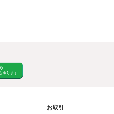
み
も承ります
お取引