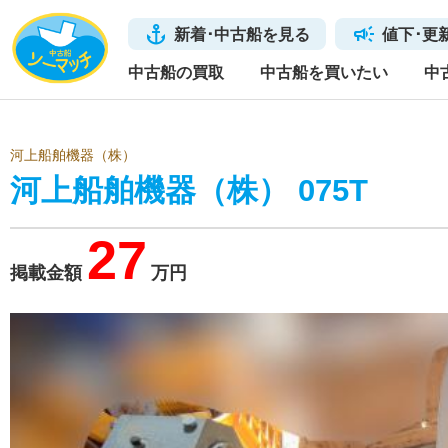
新着･中古船を見る
値下･更
中古船の買取
中古船を買いたい
中
河上船舶機器（株）
河上船舶機器（株） 075T
27
掲載金額
万円