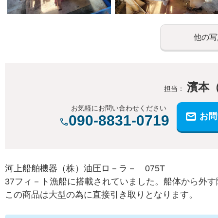
他の写
濱本
担当：
お気軽にお問い合わせください
お問
090-8831-0719
河上船舶機器（株）油圧ロ－ラ－ 075T
37フィ－ト漁船に搭載されていました。船体から外
この商品は大型の為に直接引き取りとなります。