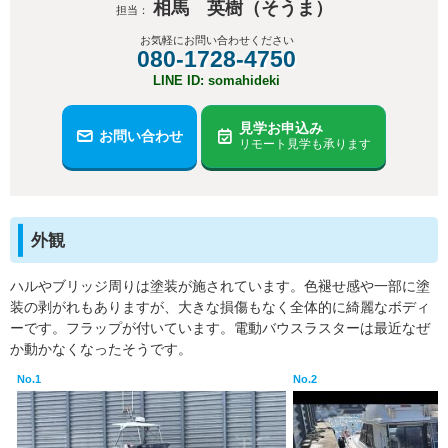
相馬 英樹（そうま）
担当：
お気軽にお問い合わせください
080-1728-4750
LINE ID: somahideki
見学お申込み
お問い合わせ
リモート見学も承ります
外観
ハルやブリッジ周りは塗装が施されています。色褪せ感や一部に塗
装の剥がれもありますが、大きな損傷もなく全体的に綺麗なボディ
ーです。フラップが付いています。電動バウスラスターは最近なぜ
か動かなくなったそうです。
No.1
No.2