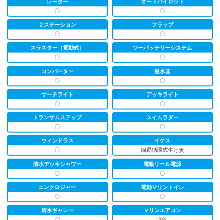
レーダー
オートパイロット
〇
〇
２ステーション
フラップ
〇
〇
スラスター（電動式）
ツーバッテリーシステム
〇
〇
コンバーター
温水器
〇
〇
サーチライト
デッキライト
〇
〇
トランサムステップ
スイムラダー
〇
〇
ウィンドラス
イケス
〇
簡易循環式生け簀
清水デッキシャワー
電動リール電源
〇
〇
エンクロジャー
電動マリントイレ
〇
〇
清水ギャレー
マリンエアコン
〇
2台