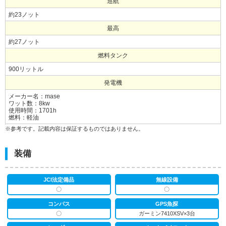
巡航
約23ノット
最高
約27ノット
燃料タンク
900リットル
発電機
メーカー名：mase
ワット数：8kw
使用時間：1701h
燃料：軽油
※参考です。記載内容は保証するものではありません。
装備
JCI法定備品
無線設備
〇
〇
コンパス
GPS魚探
〇
ガーミン7410XSV×3台