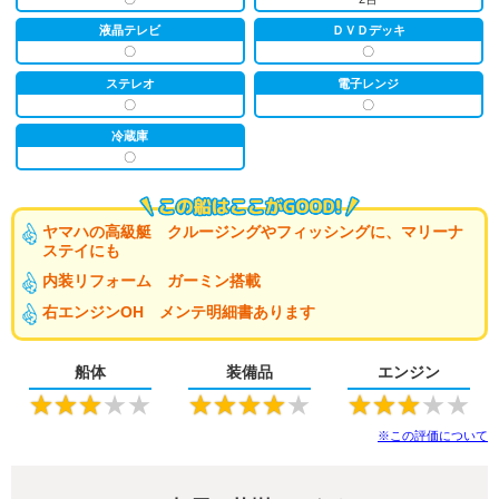
液晶テレビ
ＤＶＤデッキ
〇
〇
ステレオ
電子レンジ
〇
〇
冷蔵庫
〇
ヤマハの高級艇 クルージングやフィッシングに、マリーナ
ステイにも
内装リフォーム ガーミン搭載
右エンジンOH メンテ明細書あります
船体
装備品
エンジン
★
★
★
★
★
★
★
★
★
★
★
★
★
★
★
※この評価について