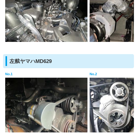
左舷ヤマハMD629
No.1
No.2