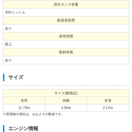
清水タンク容量
300リットル
船底塗装歴
あり
保管状態
陸上
取材有無
あり
サイズ
サイズ(船検証)
全長
全幅
全深
11.79m
3.56m
2.17m
※実測値の場合は、おおよその数値です。
エンジン情報