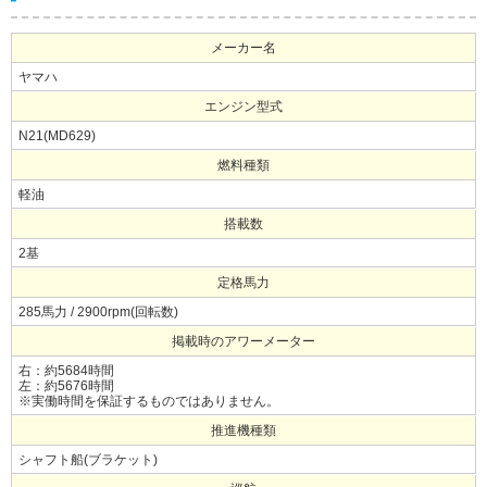
メーカー名
ヤマハ
エンジン型式
N21(MD629)
燃料種類
軽油
搭載数
2基
定格馬力
285馬力 / 2900rpm(回転数)
掲載時のアワーメーター
右：約5684時間
左：約5676時間
※実働時間を保証するものではありません。
推進機種類
シャフト船(ブラケット)