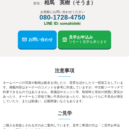
相馬 英樹（そうま）
担当：
お気軽にお問い合わせください
080-1728-4750
LINE ID: somahideki
見学お申込み
お問い合わせ
リモート見学も承ります
注意事項
ホームページの写真や動画は船名を消したり、背景をぼかしたり一部加工をしていま
す。掲載内容はオーナーのコメントを参考に作成していますが、中古船ソーマッチで
約束できるものではありません。装備品やエンジン等、取材時と現在の状態に変化が
あったり、オーナーもご存知で無い不具合があったり、知らないうちに不具合が発生
していたり、または勘違い、記載間違いなどもあります。
ご見学
ご購入を前提とされる方のみご案内しています。見学ご希望の方は「ご見学お申込