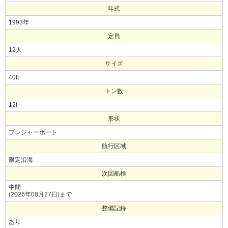
年式
1993年
定員
12人
サイズ
40ft
トン数
12t
形状
プレジャーボート
航行区域
限定沿海
次回船検
中間
(2026年08月27日)まで
整備記録
あり