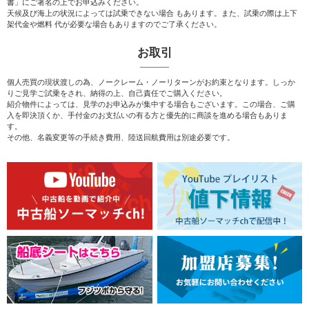
書」にご署名の上でお申込みください。
天候及び海上の状況によっては試乗できない場合 もあります。また、試乗の際は上下
架代金や燃料 代が必要な場合もありますのでご了承ください。
お取引
個人売買の現状渡しの為、ノークレーム・ノーリターンがお約束となります。しっか
りご見学ご試乗をされ、納得の上、自己責任でご購入ください。
紹介物件によっては、見学のお申込みが集中する場合もございます。この場合、ご購
入を即決頂くか、手付金のお支払いの有る方と優先的に商談を進める場合もありま
す。
その他、名義変更等の手続き費用、陸送回航費用は別途必要です。