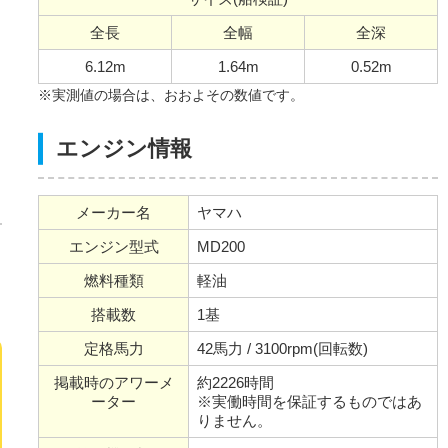
全長
全幅
全深
6.12m
1.64m
0.52m
※実測値の場合は、おおよその数値です。
エンジン情報
メーカー名
ヤマハ
エンジン型式
MD200
燃料種類
軽油
搭載数
1基
定格馬力
42馬力 / 3100rpm(回転数)
掲載時のアワーメ
約2226時間
ーター
※実働時間を保証するものではあ
りません。