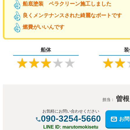
船底塗装 ペラクリーン施工しました
良くメンテナンスされた綺麗なボートです
燃費がいいんです
船体
装
★
★
★
★
★
★
★
曽根
担当：
お気軽にお問い合わせください
090-3254-5660
お問
LINE ID: marutomokisetu