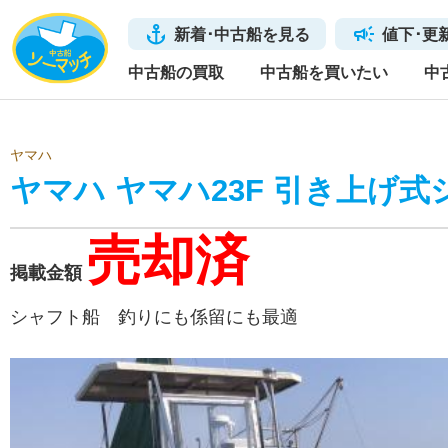
新着･中古船を見る
値下･更
中古船の買取
中古船を買いたい
中
ヤマハ
ヤマハ ヤマハ23F 引き上げ
売却済
掲載金額
シャフト船 釣りにも係留にも最適