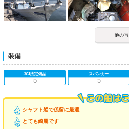
他の写
装備
JCI法定備品
スパンカー
〇
〇
シャフト船で係留に最適
とても綺麗です