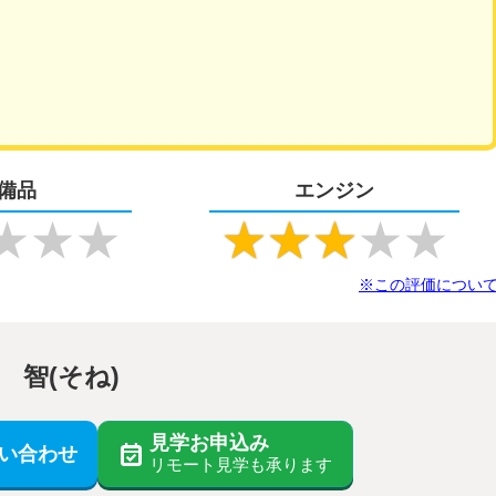
備品
エンジン
★
★
★
★
★
★
★
★
※この評価につい
 智(そね)
見学お申込み
い合わせ
リモート見学も承ります