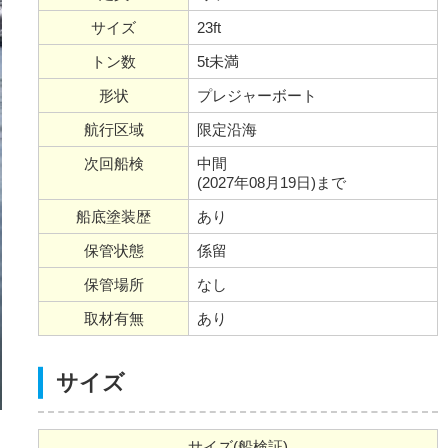
サイズ
23ft
トン数
5t未満
形状
プレジャーボート
航行区域
限定沿海
次回船検
中間
(2027年08月19日)まで
船底塗装歴
あり
保管状態
係留
保管場所
なし
取材有無
あり
サイズ
サイズ(船検証)