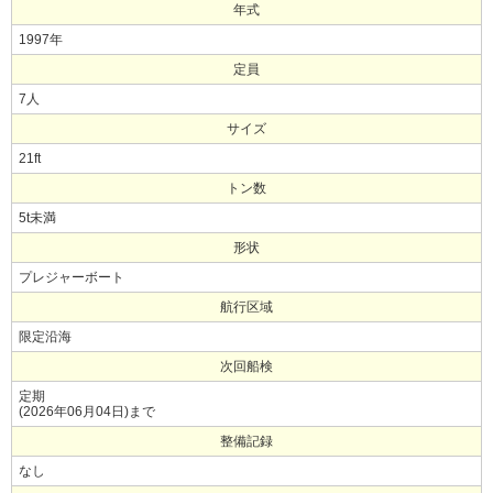
年式
1997年
定員
7人
サイズ
21ft
トン数
5t未満
形状
プレジャーボート
航行区域
限定沿海
次回船検
定期
(2026年06月04日)まで
整備記録
なし