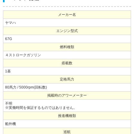
メーカー名
ヤマハ
エンジン型式
67G
燃料種類
４ストロークガソリン
搭載数
1基
定格馬力
80馬力 / 5000rpm(回転数)
掲載時のアワーメーター
不明
※実働時間を保証するものではありません。
推進機種類
船外機
巡航