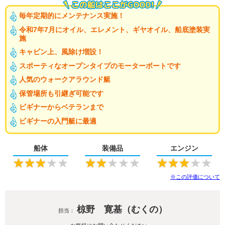
毎年定期的にメンテナンス実施！
令和7年7月にオイル、エレメント、ギヤオイル、船底塗装実
施
キャビン上、風除け増設！
スポーティなオープンタイプのモーターボートです
人気のウォークアラウンド艇
保管場所も引継ぎ可能です
ビギナーからベテランまで
ビギナーの入門艇に最適
船体
装備品
エンジン
★
★
★
★
★
★
★
★
★
★
★
★
★
★
★
※この評価について
椋野 寛基（むくの）
担当：