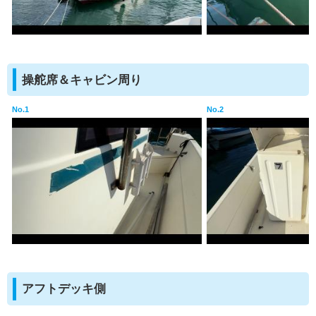
操舵席＆キャビン周り
No.1
No.2
アフトデッキ側