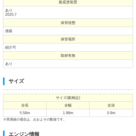
船底塗装歴
あり
2025.7
保管状態
係留
保管場所
紹介可
取材有無
あり
サイズ
サイズ(船検証)
全長
全幅
全深
5.58m
1.98m
0.9m
※実測値の場合は、おおよその数値です。
エンジン情報