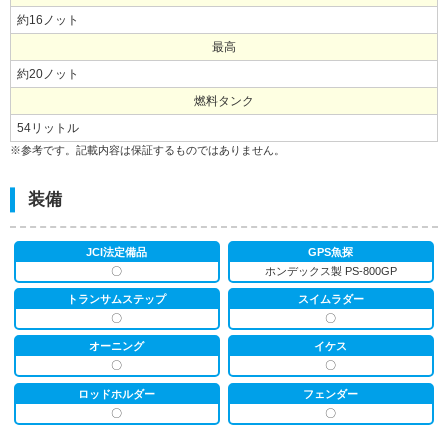
約16ノット
最高
約20ノット
燃料タンク
54リットル
※参考です。記載内容は保証するものではありません。
装備
JCI法定備品
GPS魚探
〇
ホンデックス製 PS-800GP
トランサムステップ
スイムラダー
〇
〇
オーニング
イケス
〇
〇
ロッドホルダー
フェンダー
〇
〇