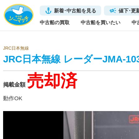
新着･中古船を見る
値下･更
中古船の買取
中古船を買いたい
中
JRC日本無線
JRC日本無線 レーダーJMA-10
売却済
掲載金額
動作OK