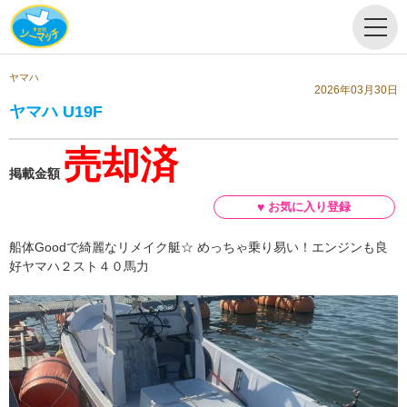
ヤマハ
2026年03月30日
ヤマハ U19F
売却済
掲載金額
船体Goodで綺麗なリメイク艇☆ めっちゃ乗り易い！エンジンも良
好ヤマハ２スト４０馬力