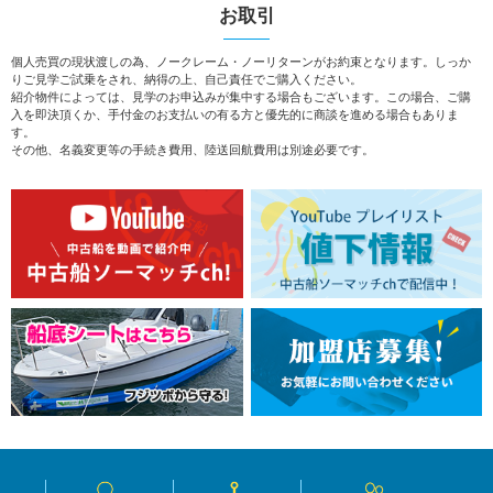
お取引
個人売買の現状渡しの為、ノークレーム・ノーリターンがお約束となります。しっか
りご見学ご試乗をされ、納得の上、自己責任でご購入ください。
紹介物件によっては、見学のお申込みが集中する場合もございます。この場合、ご購
入を即決頂くか、手付金のお支払いの有る方と優先的に商談を進める場合もありま
す。
その他、名義変更等の手続き費用、陸送回航費用は別途必要です。