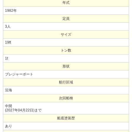
年式
1982年
定員
3人
サイズ
19ft
トン数
1t
形状
プレジャーボート
航行区域
沿海
次回船検
中間
(2027年04月22日)まで
船底塗装歴
あり