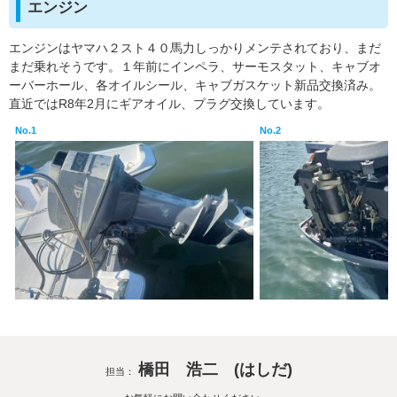
エンジン
エンジンはヤマハ２スト４０馬力しっかりメンテされており、まだ
まだ乗れそうです。１年前にインペラ、サーモスタット、キャブオ
ーバーホール、各オイルシール、キャブガスケット新品交換済み。
直近ではR8年2月にギアオイル、プラグ交換しています。
No.1
No.2
橋田 浩二 (はしだ)
担当：