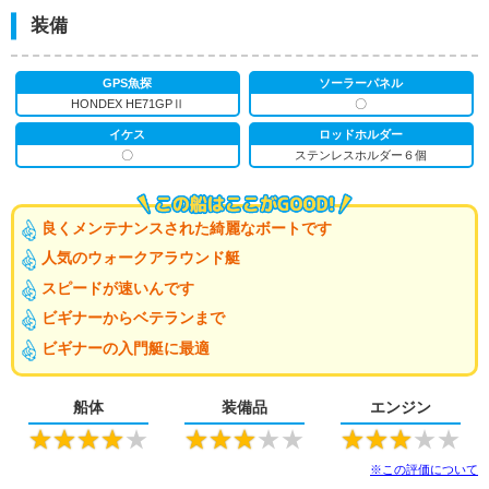
装備
GPS魚探
ソーラーパネル
HONDEX HE71GPⅡ
〇
イケス
ロッドホルダー
〇
ステンレスホルダー６個
良くメンテナンスされた綺麗なボートです
人気のウォークアラウンド艇
スピードが速いんです
ビギナーからベテランまで
ビギナーの入門艇に最適
船体
装備品
エンジン
★
★
★
★
★
★
★
★
★
★
★
★
★
★
★
※この評価について