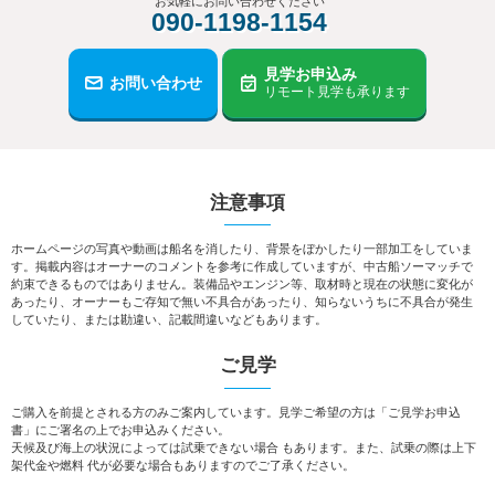
お気軽にお問い合わせください
090-1198-1154
見学お申込み
お問い合わせ
リモート見学も承ります
注意事項
ホームページの写真や動画は船名を消したり、背景をぼかしたり一部加工をしていま
す。掲載内容はオーナーのコメントを参考に作成していますが、中古船ソーマッチで
約束できるものではありません。装備品やエンジン等、取材時と現在の状態に変化が
あったり、オーナーもご存知で無い不具合があったり、知らないうちに不具合が発生
していたり、または勘違い、記載間違いなどもあります。
ご見学
ご購入を前提とされる方のみご案内しています。見学ご希望の方は「ご見学お申込
書」にご署名の上でお申込みください。
天候及び海上の状況によっては試乗できない場合 もあります。また、試乗の際は上下
架代金や燃料 代が必要な場合もありますのでご了承ください。