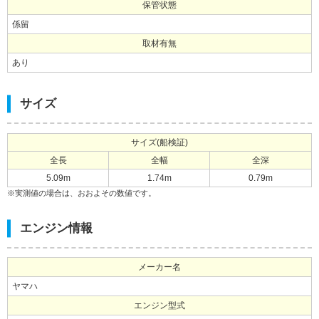
保管状態
係留
取材有無
あり
サイズ
サイズ(船検証)
全長
全幅
全深
5.09m
1.74m
0.79m
※実測値の場合は、おおよその数値です。
エンジン情報
メーカー名
ヤマハ
エンジン型式