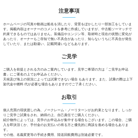
注意事項
ホームページの写真や動画は船名を消したり、背景をぼかしたり一部加工をしていま
す。掲載内容はオーナーのコメントを参考に作成していますが、中古船ソーマッチで
約束できるものではありません。装備品やエンジン等、取材時と現在の状態に変化が
あったり、オーナーもご存知で無い不具合があったり、知らないうちに不具合が発生
していたり、または勘違い、記載間違いなどもあります。
ご見学
ご購入を前提とされる方のみご案内しています。見学ご希望の方は「ご見学お申込
書」にご署名の上でお申込みください。
天候及び海上の状況によっては試乗できない場合 もあります。また、試乗の際は上下
架代金や燃料 代が必要な場合もありますのでご了承ください。
お取引
個人売買の現状渡しの為、ノークレーム・ノーリターンがお約束となります。しっか
りご見学ご試乗をされ、納得の上、自己責任でご購入ください。
紹介物件によっては、見学のお申込みが集中する場合もございます。この場合、ご購
入を即決頂くか、手付金のお支払いの有る方と優先的に商談を進める場合もありま
す。
その他、名義変更等の手続き費用、陸送回航費用は別途必要です。