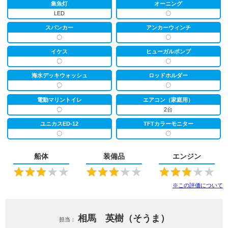
集魚灯
オーニング
LED
〇
スパンカー
アンカーウィンチ
〇
〇
イケス
ヒューガルポンプ
〇
〇
海水デッキウォッシュ
ロッドホルダー
〇
〇
電動マリントイレ
エアコン（家庭用）
〇
2台
ユニカスED-12
TFTカラーモニター
〇
〇
船体
装備品
エンジン
★
★
★
★
★
★
★
★
★
★
★
★
★
★
★
※この評価について
相馬 英樹（そうま）
担当：