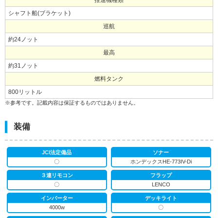
推進機種類
シャフト船(ブラケット)
巡航
約24ノット
最高
約31ノット
燃料タンク
800リットル
※参考です。記載内容は保証するものではありません。
装備
JCI法定備品
ソナー
〇
ホンデックスHE-773IV-Di
３連リモコン
フラップ
〇
LENCO
インバーター
デッキライト
4000w
〇