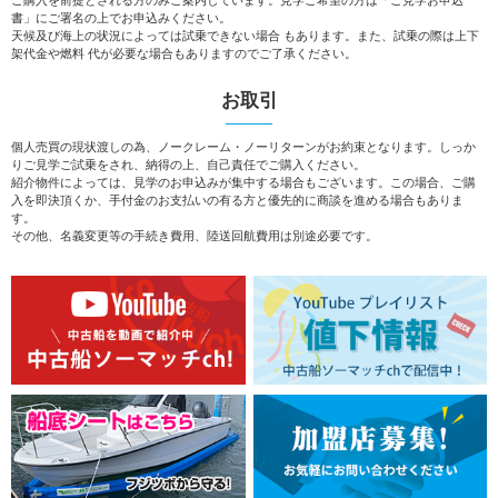
ご購入を前提とされる方のみご案内しています。見学ご希望の方は「ご見学お申込
書」にご署名の上でお申込みください。
天候及び海上の状況によっては試乗できない場合 もあります。また、試乗の際は上下
架代金や燃料 代が必要な場合もありますのでご了承ください。
お取引
個人売買の現状渡しの為、ノークレーム・ノーリターンがお約束となります。しっか
りご見学ご試乗をされ、納得の上、自己責任でご購入ください。
紹介物件によっては、見学のお申込みが集中する場合もございます。この場合、ご購
入を即決頂くか、手付金のお支払いの有る方と優先的に商談を進める場合もありま
す。
その他、名義変更等の手続き費用、陸送回航費用は別途必要です。