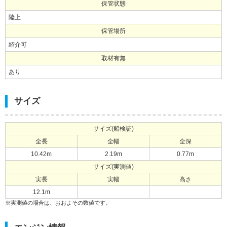
保管状態
陸上
保管場所
紹介可
取材有無
あり
サイズ
サイズ(船検証)
全長
全幅
全深
10.42m
2.19m
0.77m
サイズ(実測値)
実長
実幅
高さ
12.1m
※実測値の場合は、おおよその数値です。