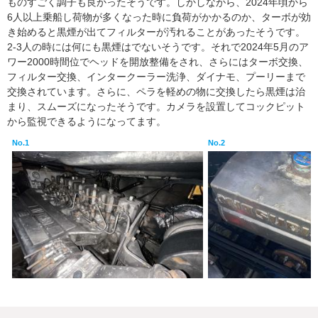
ものすごく調子も良かったそうです。しかしながら、2024年頃から
6人以上乗船し荷物が多くなった時に負荷がかかるのか、ターボが効
き始めると黒煙が出てフィルターが汚れることがあったそうです。
2-3人の時には何にも黒煙はでないそうです。それで2024年5月のア
ワー2000時間位でヘッドを開放整備をされ、さらにはターボ交換、
フィルター交換、インタークーラー洗浄、ダイナモ、プーリーまで
交換されています。さらに、ペラを軽めの物に交換したら黒煙は治
まり、スムーズになったそうです。カメラを設置してコックピット
から監視できるようになってます。
No.1
No.2