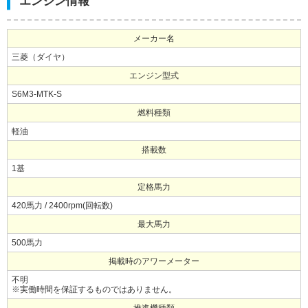
エンジン情報
メーカー名
三菱（ダイヤ）
エンジン型式
S6M3-MTK-S
燃料種類
軽油
搭載数
1基
定格馬力
420馬力 / 2400rpm(回転数)
最大馬力
500馬力
掲載時のアワーメーター
不明
※実働時間を保証するものではありません。