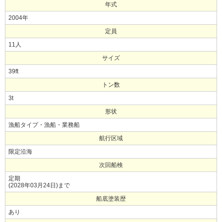
年式
2004年
定員
11人
サイズ
39ft
トン数
3t
形状
漁船タイプ・漁船・業務船
航行区域
限定沿海
次回船検
定期
(2028年03月24日)まで
船底塗装歴
あり