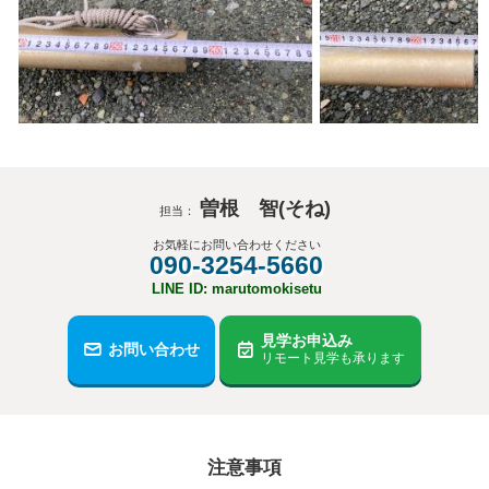
曽根 智(そね)
担当：
お気軽にお問い合わせください
090-3254-5660
LINE ID: marutomokisetu
見学お申込み
お問い合わせ
リモート見学も承ります
注意事項