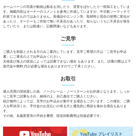
ホームページの写真や動画は船名を消したり、背景をぼかしたり一部加工をしていま
す。掲載内容はオーナーのコメントを参考に作成していますが、中古船ソーマッチで
約束できるものではありません。装備品やエンジン等、取材時と現在の状態に変化が
あったり、オーナーもご存知で無い不具合があったり、知らないうちに不具合が発生
していたり、または勘違い、記載間違いなどもあります。
ご見学
ご購入を前提とされる方のみご案内しています。見学ご希望の方は「ご見学お申込
書」にご署名の上でお申込みください。
天候及び海上の状況によっては試乗できない場合 もあります。また、試乗の際は上下
架代金や燃料 代が必要な場合もありますのでご了承ください。
お取引
個人売買の現状渡しの為、ノークレーム・ノーリターンがお約束となります。しっか
りご見学ご試乗をされ、納得の上、自己責任でご購入ください。
紹介物件によっては、見学のお申込みが集中する場合もございます。この場合、ご購
入を即決頂くか、手付金のお支払いの有る方と優先的に商談を進める場合もありま
す。
その他、名義変更等の手続き費用、陸送回航費用は別途必要です。