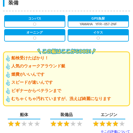
装備
コンパス
GPS魚探
〇
YAMAHA YFR--057-2NF
オーニング
イケス
〇
〇
船検受けたばかり！
人気のウォークアラウンド艇
燃費がいいんです
スピードが速いんです
ビギナーからベテランまで
むちゃくちゃ汚れていますが、洗えば綺麗になります
船体
装備品
エンジン
★
★
★
★
★
★
★
★
★
★
★
★
★
★
★
※この評価について