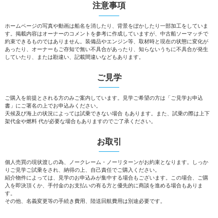
注意事項
ホームページの写真や動画は船名を消したり、背景をぼかしたり一部加工をしていま
す。掲載内容はオーナーのコメントを参考に作成していますが、中古船ソーマッチで
約束できるものではありません。装備品やエンジン等、取材時と現在の状態に変化が
あったり、オーナーもご存知で無い不具合があったり、知らないうちに不具合が発生
していたり、または勘違い、記載間違いなどもあります。
ご見学
ご購入を前提とされる方のみご案内しています。見学ご希望の方は「ご見学お申込
書」にご署名の上でお申込みください。
天候及び海上の状況によっては試乗できない場合 もあります。また、試乗の際は上下
架代金や燃料 代が必要な場合もありますのでご了承ください。
お取引
個人売買の現状渡しの為、ノークレーム・ノーリターンがお約束となります。しっか
りご見学ご試乗をされ、納得の上、自己責任でご購入ください。
紹介物件によっては、見学のお申込みが集中する場合もございます。この場合、ご購
入を即決頂くか、手付金のお支払いの有る方と優先的に商談を進める場合もありま
す。
その他、名義変更等の手続き費用、陸送回航費用は別途必要です。