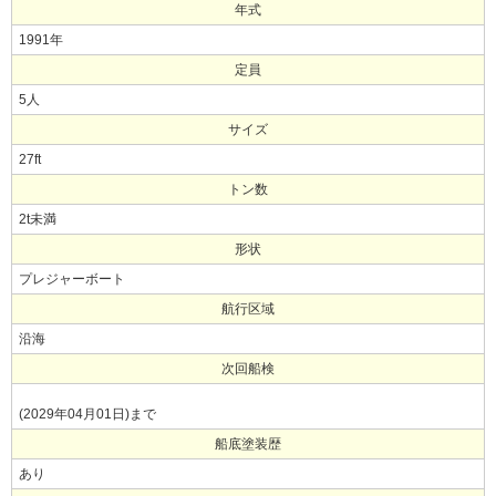
年式
1991年
定員
5人
サイズ
27ft
トン数
2t未満
形状
プレジャーボート
航行区域
沿海
次回船検
(2029年04月01日)まで
船底塗装歴
あり