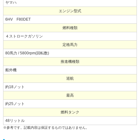
ヤマハ
エンジン型式
6HV F80DET
燃料種類
４ストロークガソリン
定格馬力
80馬力 / 5800rpm(回転数)
推進機種類
船外機
巡航
約18ノット
最高
約25ノット
燃料タンク
48リットル
※参考です。記載内容は保証するものではありません。