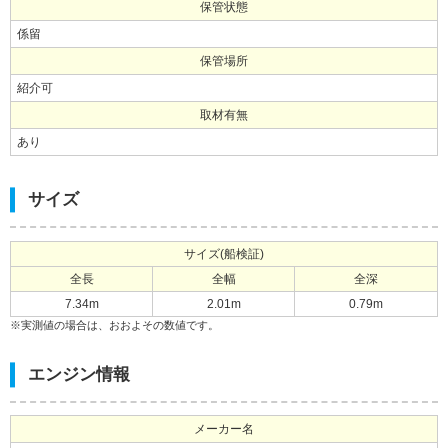
保管状態
係留
保管場所
紹介可
取材有無
あり
サイズ
サイズ(船検証)
全長
全幅
全深
7.34m
2.01m
0.79m
※実測値の場合は、おおよその数値です。
エンジン情報
メーカー名