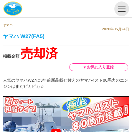
ヤマハ
2026年05月24日
ヤマハ W27(FA5)
売却済
掲載金額
人気のヤマハW27に3年前新品載せ替えのヤマハ4スト80馬力のエン
ジンはまだピカピカ☆