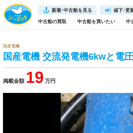
新着･中古船を見る
値下･更
中古船の買取
中古船を買いたい
中
国産電機
国産電機 交流発電機6kwと電
19
掲載金額
万円