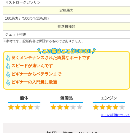
４ストロークガソリン
定格馬力
160馬力 / 7500rpm(回転数)
推進機種類
ジェット推進
※参考です。記載内容は保証するものではありません。
良くメンテナンスされた綺麗なボートです
スピードが速いんです
ビギナーからベテランまで
ビギナーの入門艇に最適
船体
装備品
エンジン
★
★
★
★
★
★
★
★
★
★
★
★
★
★
★
※この評価について