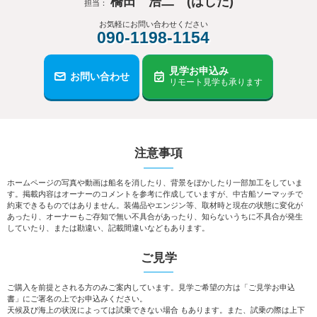
橋田 浩二 (はしだ)
担当：
お気軽にお問い合わせください
090-1198-1154
見学お申込み
お問い合わせ
リモート見学も承ります
注意事項
ホームページの写真や動画は船名を消したり、背景をぼかしたり一部加工をしていま
す。掲載内容はオーナーのコメントを参考に作成していますが、中古船ソーマッチで
約束できるものではありません。装備品やエンジン等、取材時と現在の状態に変化が
あったり、オーナーもご存知で無い不具合があったり、知らないうちに不具合が発生
していたり、または勘違い、記載間違いなどもあります。
ご見学
ご購入を前提とされる方のみご案内しています。見学ご希望の方は「ご見学お申込
書」にご署名の上でお申込みください。
天候及び海上の状況によっては試乗できない場合 もあります。また、試乗の際は上下