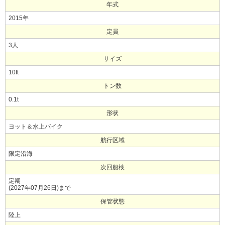
年式
2015年
定員
3人
サイズ
10ft
トン数
0.1t
形状
ヨット＆水上バイク
航行区域
限定沿海
次回船検
定期
(2027年07月26日)まで
保管状態
陸上