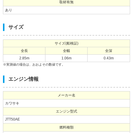
取材有無
あり
サイズ
サイズ(船検証)
全長
全幅
全深
2.85m
1.06m
0.43m
※実測値の場合は、おおよその数値です。
エンジン情報
メーカー名
カワサキ
エンジン型式
JTT50AE
燃料種類