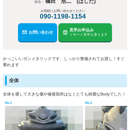
橋田 浩二 (はしだ)
担当：
お気軽にお問い合わせください
090-1198-1154
見学お申込み
お問い合わせ
リモート見学も承ります
かっこいいガンメタリックです。しっかり整備されてお渡し！すぐ
乗れます
全体
全体を通して大きな傷や修復箇所はなくとても綺麗なBodyでした！
No.1
No.2